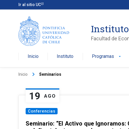
Ir al sitio UC
Institut
Facultad de Eco
Inicio
Instituto
Programas
arrow_drop_down
keyboard_arrow_right
Inicio
Seminarios
19
AGO
Conferencias
Seminario: “El Activo que Ignoramos: