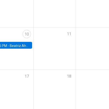
11
10
5 PM -
Beatriz Ahumada, PhD candidate, Universidad de Pittsburgh
17
18