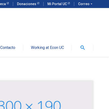
teca
Donaciones
Mi Portal UC
Correo
arrow_drop_down
search
Contacto
Working at Econ UC