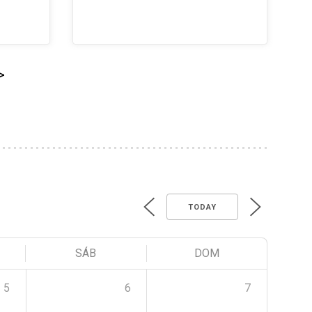
>
TODAY
SÁB
DOM
5
6
7