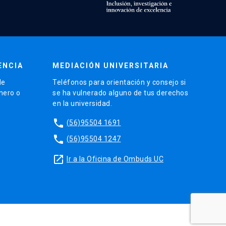
ENCIA
MEDIACIÓN UNIVERSITARIA
de
Teléfonos para orientación y consejo si
énero o
se ha vulnerado alguno de tus derechos
en la universidad.
phone
(56)95504 1691
phone
(56)95504 1247
launch
Ir a la Oficina de Ombuds UC