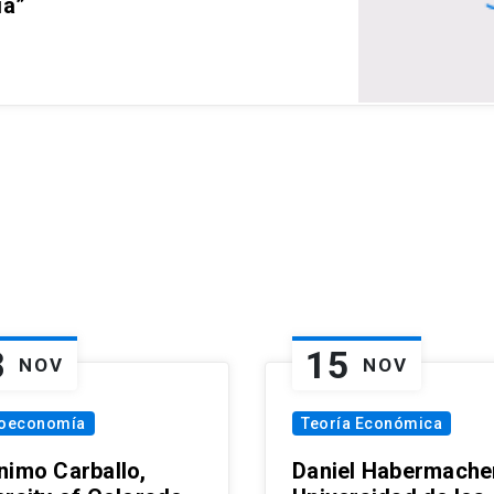
ia”
8
15
NOV
NOV
oeconomía
Teoría Económica
nimo Carballo,
Daniel Habermacher