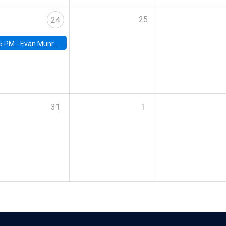
25
24
5 PM -
Evan Munro, Neyman Visiting Assistant Professor in the Department of Statistics at UC Berkeley
31
1