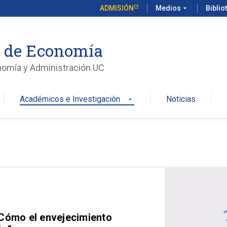
ADMISIÓN
Medios
arrow_drop_down
Biblio
o de Economía
nomía y Administración UC
Académicos e Investigación
Noticias
arrow_drop_down
 Cómo el envejecimiento