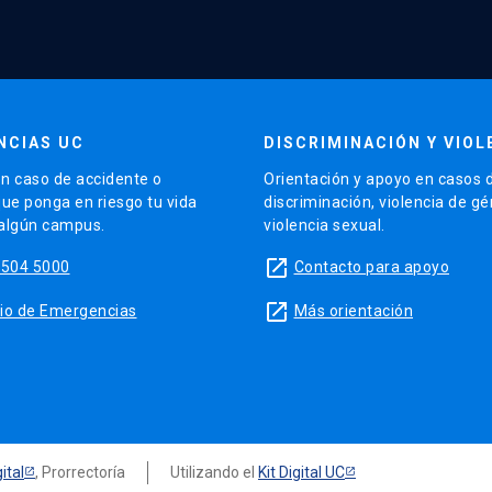
NCIAS UC
DISCRIMINACIÓN Y VIOL
n caso de accidente o
Orientación y apoyo en casos 
que ponga en riesgo tu vida
discriminación, violencia de g
 algún campus.
violencia sexual.
launch
5504 5000
Contacto para apoyo
launch
sitio de Emergencias
Más orientación
ital
, Prorrectoría
Utilizando el
Kit Digital UC