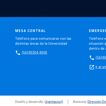
MESA CENTRAL
EMERGE
Teléfono para comunicarse con las
Teléfono e
distintas áreas de la Universidad.
situación 
dentro de
phone
(56)95504 4000
phone
(56)9
launch
Ir al 
Diseño y desarrollo:
Urantiacos
Asesoría:
Dirección Dig