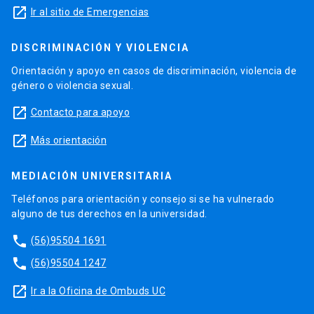
launch
Ir al sitio de Emergencias
DISCRIMINACIÓN Y VIOLENCIA
Orientación y apoyo en casos de discriminación, violencia de
género o violencia sexual.
launch
Contacto para apoyo
launch
Más orientación
MEDIACIÓN UNIVERSITARIA
Teléfonos para orientación y consejo si se ha vulnerado
alguno de tus derechos en la universidad.
phone
(56)95504 1691
phone
(56)95504 1247
launch
Ir a la Oficina de Ombuds UC