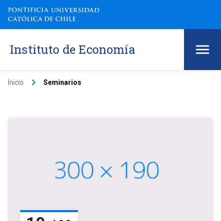
Instituto de Economía
keyboard_arrow_right
Inicio
Seminarios