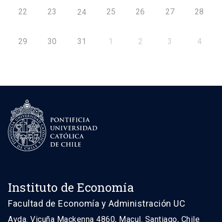
22
23
25
26
27
28
24
29
30
31
1
2
3
4
Instituto de Economía
Facultad de Economía y Administración UC
Avda. Vicuña Mackenna 4860, Macul. Santiago, Chile