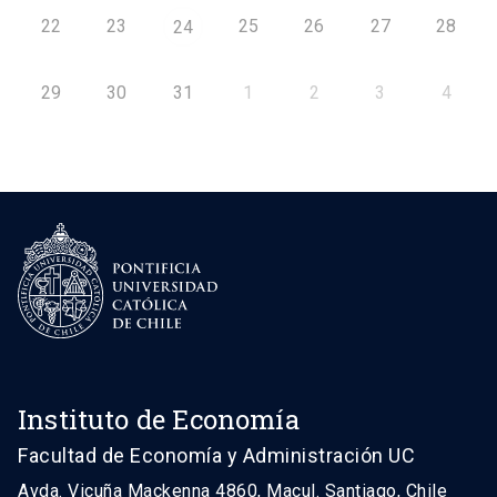
22
23
25
26
27
28
24
29
30
31
1
2
3
4
Instituto de Economía
Facultad de Economía y Administración UC
Avda. Vicuña Mackenna 4860, Macul. Santiago, Chile