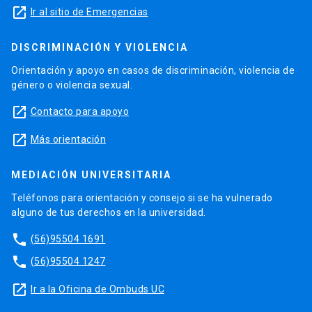
launch
Ir al sitio de Emergencias
DISCRIMINACIÓN Y VIOLENCIA
Orientación y apoyo en casos de discriminación, violencia de
género o violencia sexual.
launch
Contacto para apoyo
launch
Más orientación
MEDIACIÓN UNIVERSITARIA
Teléfonos para orientación y consejo si se ha vulnerado
alguno de tus derechos en la universidad.
phone
(56)95504 1691
phone
(56)95504 1247
launch
Ir a la Oficina de Ombuds UC