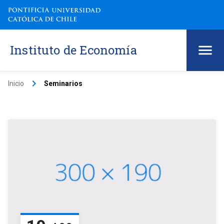
Instituto de Economía
keyboard_arrow_right
Inicio
Seminarios