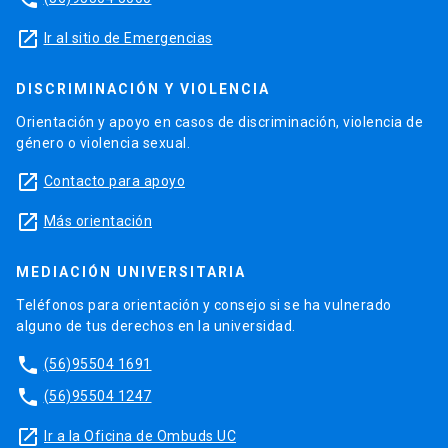
launch
Ir al sitio de Emergencias
DISCRIMINACIÓN Y VIOLENCIA
Orientación y apoyo en casos de discriminación, violencia de
género o violencia sexual.
launch
Contacto para apoyo
launch
Más orientación
MEDIACIÓN UNIVERSITARIA
Teléfonos para orientación y consejo si se ha vulnerado
alguno de tus derechos en la universidad.
phone
(56)95504 1691
phone
(56)95504 1247
launch
Ir a la Oficina de Ombuds UC