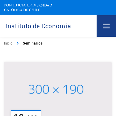
Instituto de Economía
keyboard_arrow_right
Inicio
Seminarios