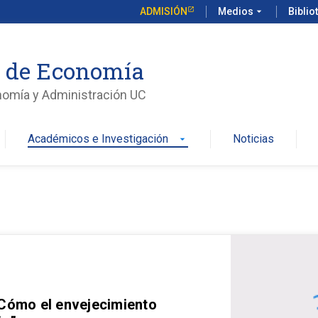
ADMISIÓN
Medios
arrow_drop_down
Biblio
o de Economía
nomía y Administración UC
Académicos e Investigación
Noticias
arrow_drop_down
 Cómo el envejecimiento