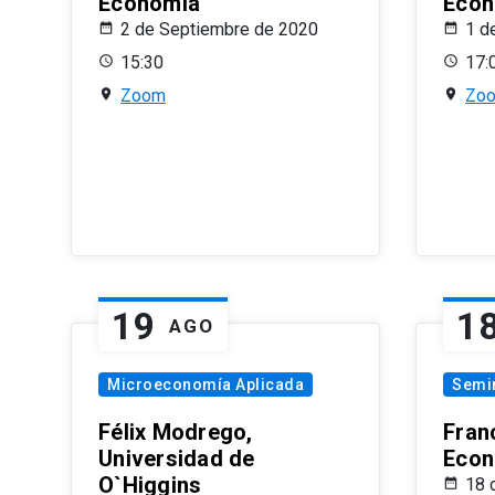
Economía
Econ
2 de Septiembre de 2020
1 d
15:30
17:
Zoom
Zo
19
1
AGO
Microeconomía Aplicada
Semi
Félix Modrego,
Fran
Universidad de
Econ
O`Higgins
18 