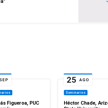
ia”
25
SEP
AGO
narios
Seminarios
lás Figueroa, PUC
Héctor Chade, Ari