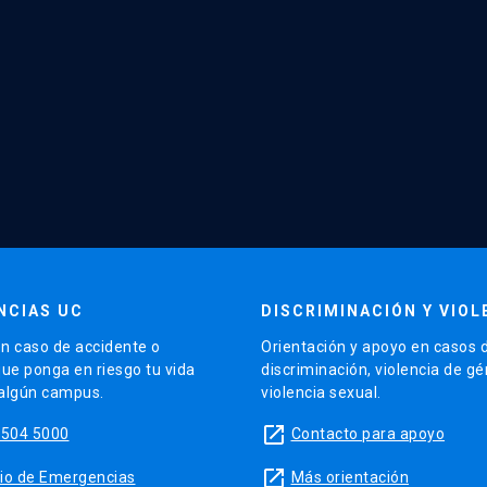
NCIAS UC
DISCRIMINACIÓN Y VIOL
n caso de accidente o
Orientación y apoyo en casos 
que ponga en riesgo tu vida
discriminación, violencia de g
 algún campus.
violencia sexual.
launch
5504 5000
Contacto para apoyo
launch
sitio de Emergencias
Más orientación