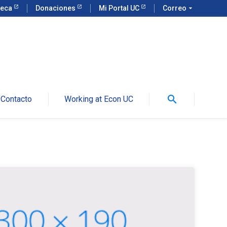
teca
Donaciones
Mi Portal UC
Correo
arrow_drop_down
search
Contacto
Working at Econ UC