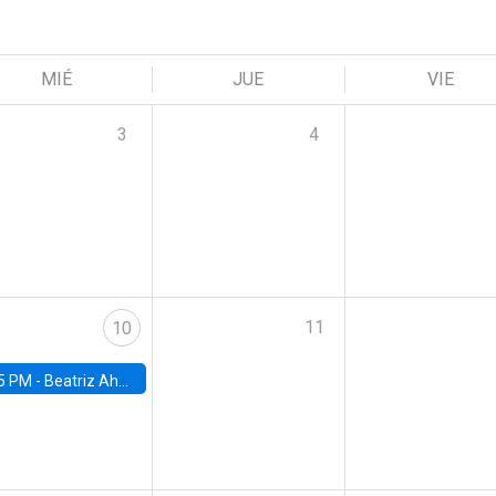
MIÉ
JUE
VIE
3
4
11
10
5 PM -
Beatriz Ahumada, PhD candidate, Universidad de Pittsburgh