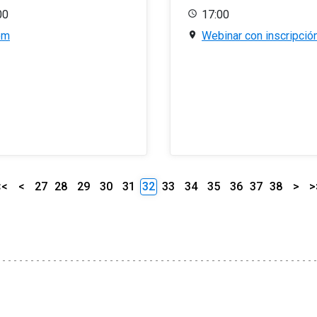
00
17:00
om
Webinar con inscripció
<<
<
27
28
29
30
31
32
33
34
35
36
37
38
>
>