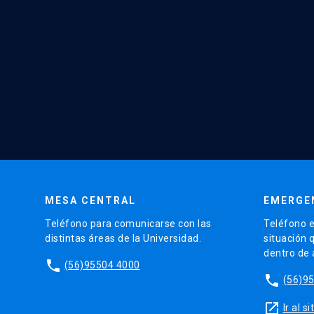
MESA CENTRAL
EMERGE
Teléfono para comunicarse con las
Teléfono e
distintas áreas de la Universidad.
situación 
dentro de
phone
(56)95504 4000
phone
(56)9
launch
Ir al 