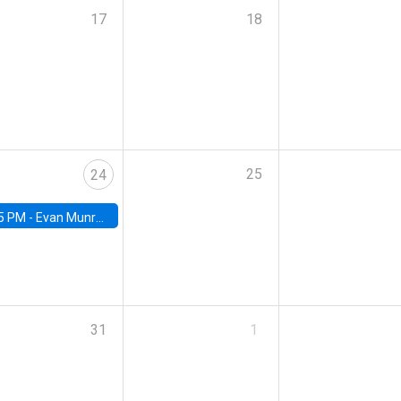
17
18
25
24
5 PM -
Evan Munro, Neyman Visiting Assistant Professor in the Department of Statistics at UC Berkeley
31
1