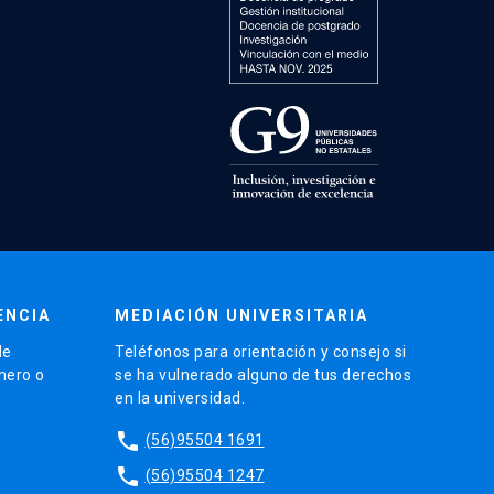
ENCIA
MEDIACIÓN UNIVERSITARIA
de
Teléfonos para orientación y consejo si
énero o
se ha vulnerado alguno de tus derechos
en la universidad.
phone
(56)95504 1691
phone
(56)95504 1247