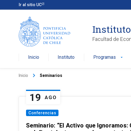
Ir al sitio UC
Institut
Facultad de Eco
Inicio
Instituto
Programas
arrow_drop_down
keyboard_arrow_right
Inicio
Seminarios
19
AGO
Conferencias
Seminario: “El Activo que Ignoramos: