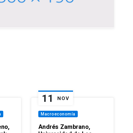
11
NOV
a
Macroeconomía
eno,
Andrés Zambrano,