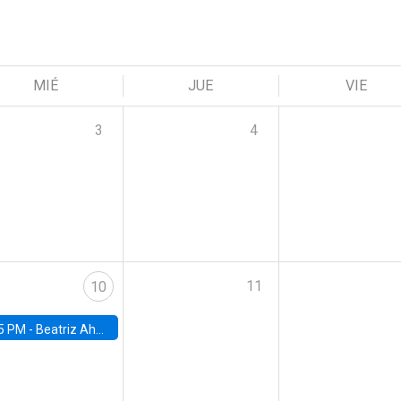
MIÉ
JUE
VIE
3
4
11
10
5 PM -
Beatriz Ahumada, PhD candidate, Universidad de Pittsburgh