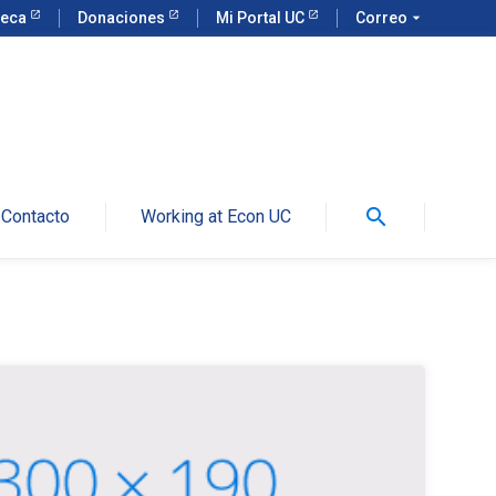
teca
Donaciones
Mi Portal UC
Correo
arrow_drop_down
search
Contacto
Working at Econ UC