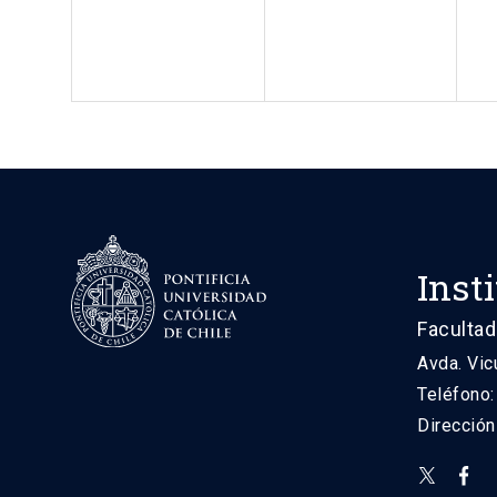
Inst
Facultad
Avda. Vic
Teléfono
Direcció