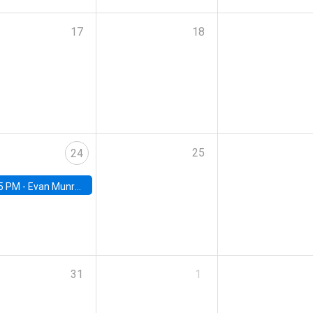
17
18
25
24
5 PM -
Evan Munro, Neyman Visiting Assistant Professor in the Department of Statistics at UC Berkeley
31
1