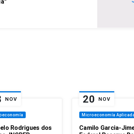
ia”
8
20
NOV
NOV
oeconomía
Microeconomía Aplicad
elo Rodrigues dos
Camilo Garcia-Jim