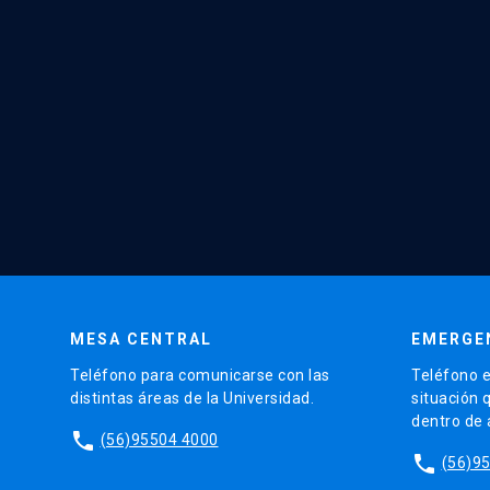
MESA CENTRAL
EMERGE
Teléfono para comunicarse con las
Teléfono e
distintas áreas de la Universidad.
situación 
dentro de
phone
(56)95504 4000
phone
(56)9