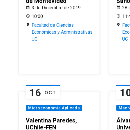
de Montevideo
Sant
3 de Diciembre de 2019
28 
10:00
11:
Facultad de Ciencias
Fac
Económicas y Administrativas
Eco
UC
UC
16
1
OCT
Microeconomía Aplicada
Macr
Valentina Paredes,
Álva
UChile-FEN
Univ