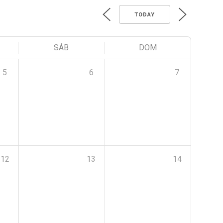
TODAY
SÁB
DOM
5
6
7
12
13
14