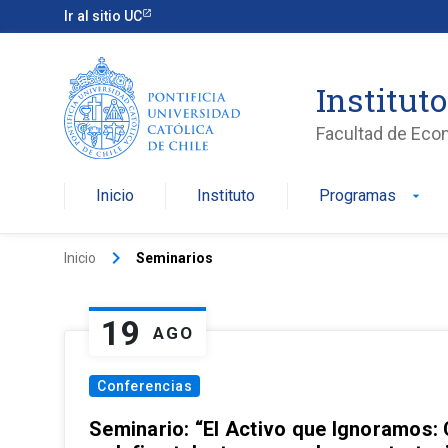
Ir al sitio UC
Institut
Facultad de Eco
Inicio
Instituto
Programas
arrow_drop_down
keyboard_arrow_right
Inicio
Seminarios
19
AGO
Conferencias
Seminario: “El Activo que Ignoramos: