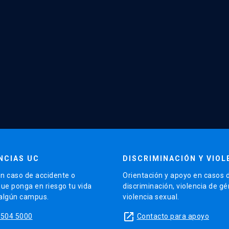
NCIAS UC
DISCRIMINACIÓN Y VIOL
n caso de accidente o
Orientación y apoyo en casos 
que ponga en riesgo tu vida
discriminación, violencia de g
 algún campus.
violencia sexual.
launch
5504 5000
Contacto para apoyo