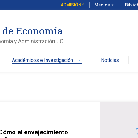
ADMISIÓN
Medios
arrow_drop_down
Biblio
o de Economía
nomía y Administración UC
Académicos e Investigación
Noticias
arrow_drop_down
 Cómo el envejecimiento