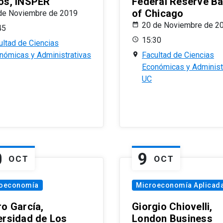
os, INSPER
Federal Reserve B
of Chicago
de Noviembre de 2019
20 de Noviembre de 2
45
15:30
ultad de Ciencias
nómicas y Administrativas
Facultad de Ciencias
Económicas y Administ
UC
0
9
OCT
OCT
oeconomía
Microeconomía Aplicad
ro García,
Giorgio Chiovelli,
ersidad de Los
London Business