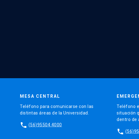
MESA CENTRAL
EMERGE
Teléfono para comunicarse con las
Teléfono e
distintas áreas de la Universidad.
situación 
dentro de
phone
(56)95504 4000
phone
(56)9