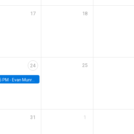
17
18
25
24
5 PM -
Evan Munro, Neyman Visiting Assistant Professor in the Department of Statistics at UC Berkeley
31
1