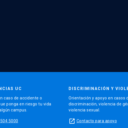
NCIAS UC
DISCRIMINACIÓN Y VIOL
n caso de accidente o
Orientación y apoyo en casos 
que ponga en riesgo tu vida
discriminación, violencia de g
 algún campus.
violencia sexual.
launch
5504 5000
Contacto para apoyo