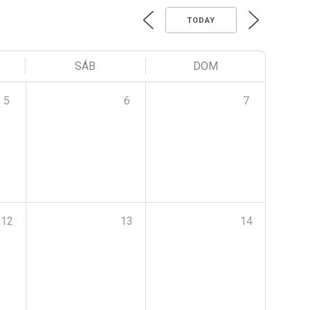
TODAY
SÁB
DOM
5
6
7
12
13
14