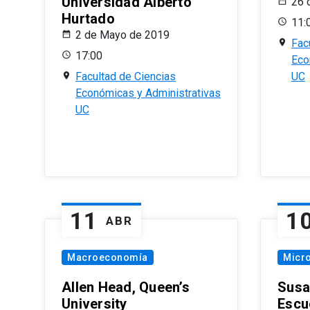
Universidad Alberto
26 
Hurtado
11:
2 de Mayo de 2019
Fac
17:00
Eco
Facultad de Ciencias
UC
Económicas y Administrativas
UC
11
1
ABR
Macroeconomía
Micr
Allen Head, Queen’s
Susa
University
Escu