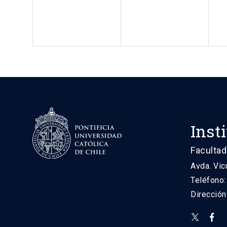
Inst
Facultad
Avda. Vic
Teléfono
Direcció