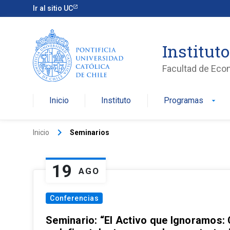
Ir al sitio UC
Institut
Facultad de Eco
Inicio
Instituto
Programas
arrow_drop_down
keyboard_arrow_right
Inicio
Seminarios
19
AGO
Conferencias
Seminario: “El Activo que Ignoramos: