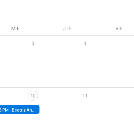
MIÉ
JUE
VIE
3
4
11
10
5 PM -
Beatriz Ahumada, PhD candidate, Universidad de Pittsburgh