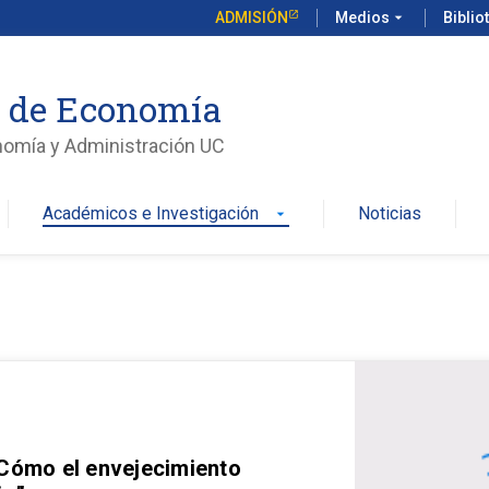
ADMISIÓN
Medios
arrow_drop_down
Biblio
o de Economía
nomía y Administración UC
Académicos e Investigación
Noticias
arrow_drop_down
 Cómo el envejecimiento