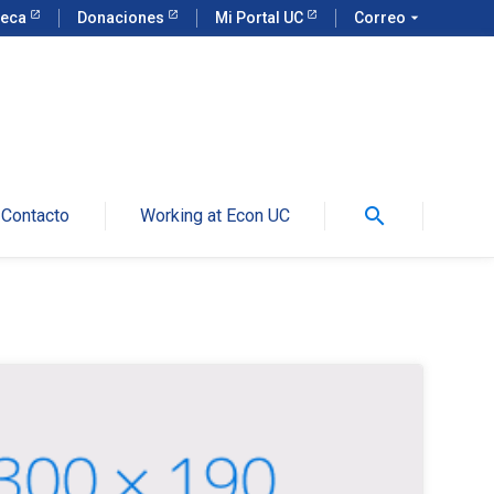
teca
Donaciones
Mi Portal UC
Correo
arrow_drop_down
search
Contacto
Working at Econ UC