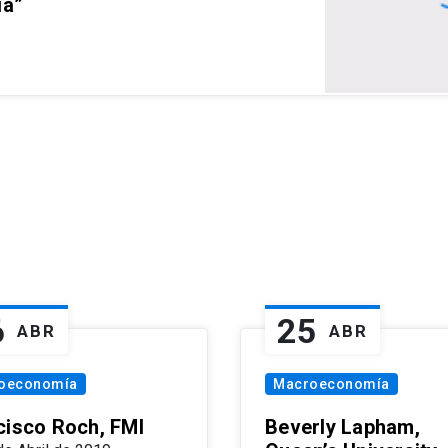
ia”
6
25
ABR
ABR
oeconomía
Macroeconomía
cisco Roch, FMI
Beverly Lapham,