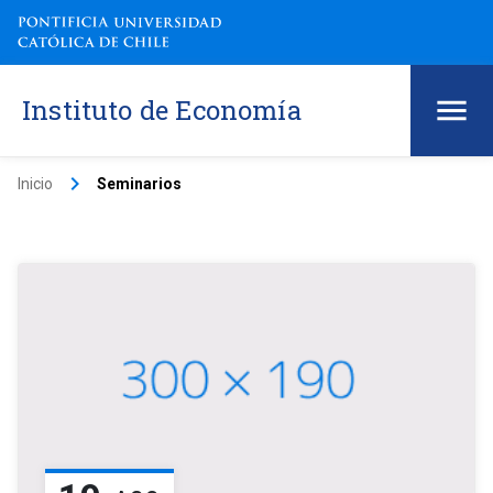
Instituto de Economía
keyboard_arrow_right
Inicio
Seminarios