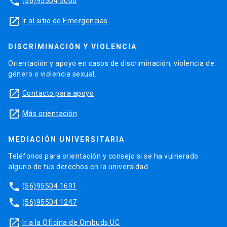
phone
(56)95504 5000
launch
Ir al sitio de Emergencias
DISCRIMINACIÓN Y VIOLENCIA
Orientación y apoyo en casos de discriminación, violencia de
género o violencia sexual.
launch
Contacto para apoyo
launch
Más orientación
MEDIACIÓN UNIVERSITARIA
Teléfonos para orientación y consejo si se ha vulnerado
alguno de tus derechos en la universidad.
phone
(56)95504 1691
phone
(56)95504 1247
launch
Ir a la Oficina de Ombuds UC