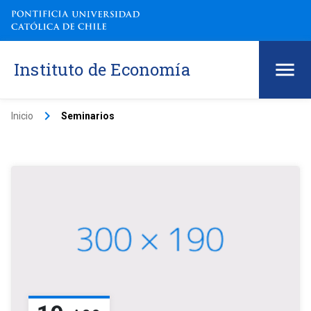
Instituto de Economía
keyboard_arrow_right
Inicio
Seminarios