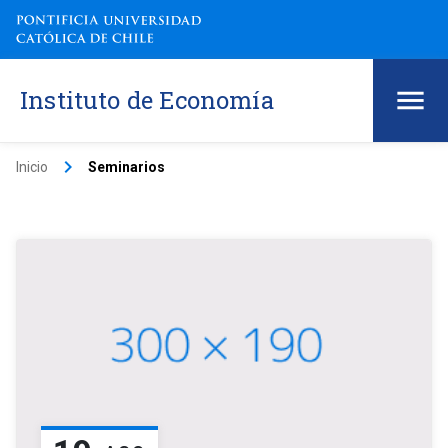
Instituto de Economía
keyboard_arrow_right
Inicio
Seminarios