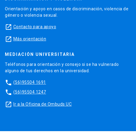
Orientación y apoyo en casos de discriminación, violencia de
género o violencia sexual.
launch
Contacto para apoyo
launch
Más orientación
MEDIACIÓN UNIVERSITARIA
Teléfonos para orientación y consejo si se ha vulnerado
alguno de tus derechos en la universidad.
phone
(56)95504 1691
phone
(56)95504 1247
launch
Ir a la Oficina de Ombuds UC