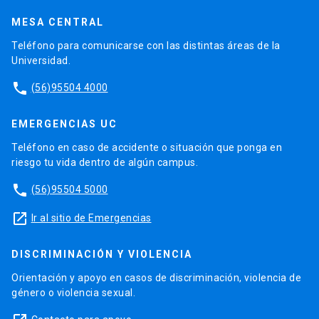
MESA CENTRAL
Teléfono para comunicarse con las distintas áreas de la
Universidad.
phone
(56)95504 4000
EMERGENCIAS UC
Teléfono en caso de accidente o situación que ponga en
riesgo tu vida dentro de algún campus.
phone
(56)95504 5000
launch
Ir al sitio de Emergencias
DISCRIMINACIÓN Y VIOLENCIA
Orientación y apoyo en casos de discriminación, violencia de
género o violencia sexual.