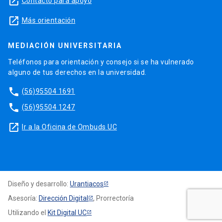
launch
Contacto para apoyo
launch
Más orientación
MEDIACIÓN UNIVERSITARIA
Teléfonos para orientación y consejo si se ha vulnerado
alguno de tus derechos en la universidad.
phone
(56)95504 1691
phone
(56)95504 1247
launch
Ir a la Oficina de Ombuds UC
Diseño y desarrollo:
Urantiacos
Asesoría:
Dirección Digital
, Prorrectoría
Utilizando el
Kit Digital UC