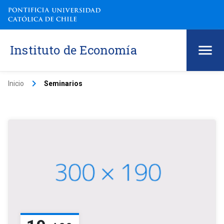
Instituto de Economía
keyboard_arrow_right
Inicio
Seminarios