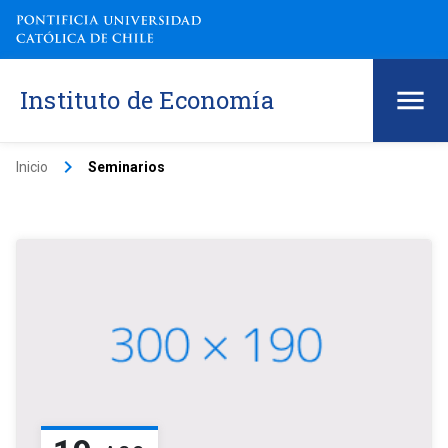
Instituto de Economía
keyboard_arrow_right
Inicio
Seminarios