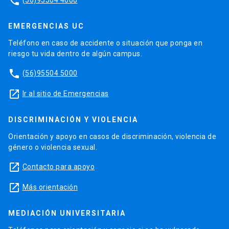
phone
EMERGENCIAS UC
Teléfono en caso de accidente o situación que ponga en
riesgo tu vida dentro de algún campus.
phone
(56)95504 5000
launch
Ir al sitio de Emergencias
DISCRIMINACIÓN Y VIOLENCIA
Orientación y apoyo en casos de discriminación, violencia de
género o violencia sexual.
launch
Contacto para apoyo
launch
Más orientación
MEDIACIÓN UNIVERSITARIA