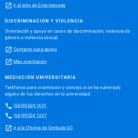
launch
Ir al sitio de Emergencias
DISCRIMINACIÓN Y VIOLENCIA
Orientación y apoyo en casos de discriminación, violencia de
género o violencia sexual.
launch
Contacto para apoyo
launch
Más orientación
MEDIACIÓN UNIVERSITARIA
Teléfonos para orientación y consejo si se ha vulnerado
alguno de tus derechos en la universidad.
phone
(56)95504 1691
phone
(56)95504 1247
launch
Ir a la Oficina de Ombuds UC