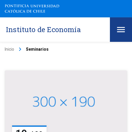
Instituto de Economía
keyboard_arrow_right
Inicio
Seminarios