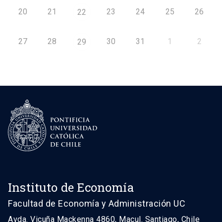
20
21
23
24
25
26
22
27
28
30
31
1
2
29
Instituto de Economía
Facultad de Economía y Administración UC
Avda. Vicuña Mackenna 4860, Macul. Santiago, Chile