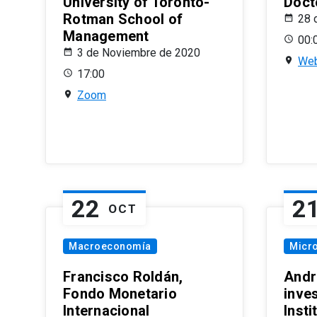
University of Toronto-
Doct
Rotman School of
28 
Management
00:
3 de Noviembre de 2020
Web
17:00
Zoom
22
2
OCT
Macroeconomía
Micr
Francisco Roldán,
Andr
Fondo Monetario
inve
Internacional
Inst