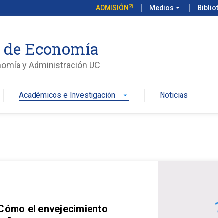
ADMISIÓN
Medios
arrow_drop_down
Biblio
o de Economía
nomía y Administración UC
Académicos e Investigación
Noticias
arrow_drop_down
 Cómo el envejecimiento