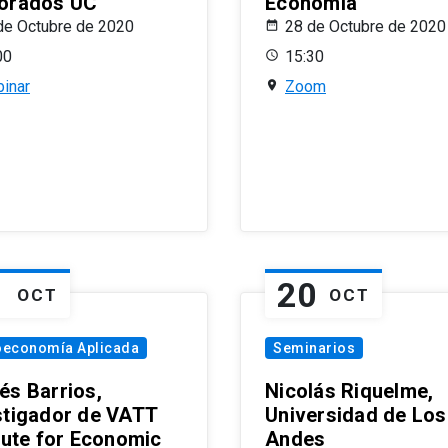
orados UC
Economía
de Octubre de 2020
28 de Octubre de 2020
00
15:30
inar
Zoom
1
20
OCT
OCT
oeconomía Aplicada
Seminarios
és Barrios,
Nicolás Riquelme,
stigador de VATT
Universidad de Los
itute for Economic
Andes