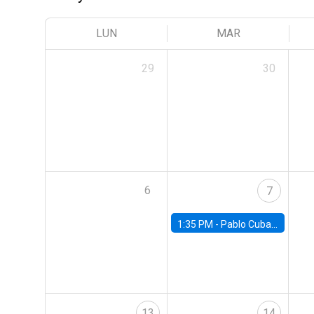
LUN
MAR
29
30
6
7
1:35 PM -
Pablo Cuba, FED Board
13
14