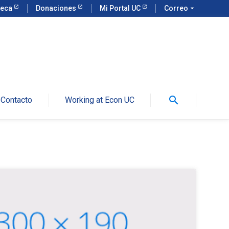
teca
Donaciones
Mi Portal UC
Correo
arrow_drop_down
search
Contacto
Working at Econ UC