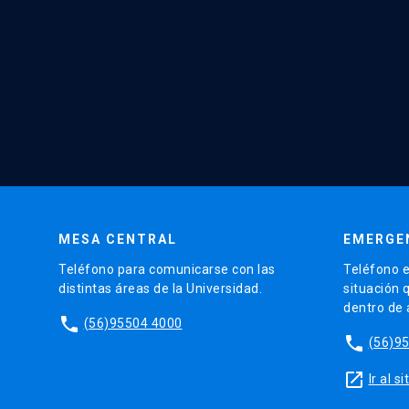
MESA CENTRAL
EMERGE
Teléfono para comunicarse con las
Teléfono e
distintas áreas de la Universidad.
situación 
dentro de
phone
(56)95504 4000
phone
(56)9
launch
Ir al 