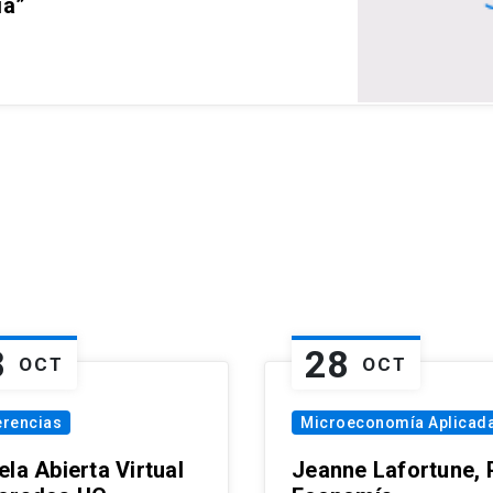
ia”
8
28
OCT
OCT
erencias
Microeconomía Aplicad
la Abierta Virtual
Jeanne Lafortune,