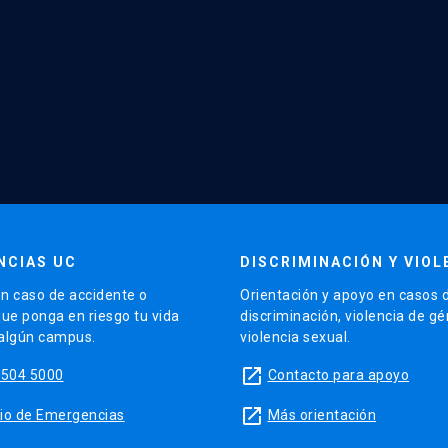
NCIAS UC
DISCRIMINACIÓN Y VIOL
n caso de accidente o
Orientación y apoyo en casos 
que ponga en riesgo tu vida
discriminación, violencia de g
 algún campus.
violencia sexual.
launch
5504 5000
Contacto para apoyo
launch
sitio de Emergencias
Más orientación