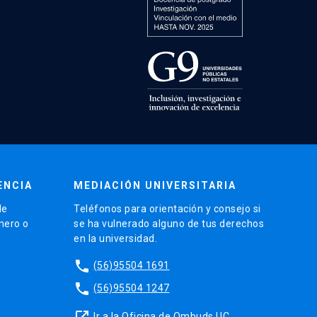
ENCIA
MEDIACIÓN UNIVERSITARIA
de
Teléfonos para orientación y consejo si
énero o
se ha vulnerado alguno de tus derechos
en la universidad.
phone
(56)95504 1691
phone
(56)95504 1247
launch
Ir a la Oficina de Ombuds UC