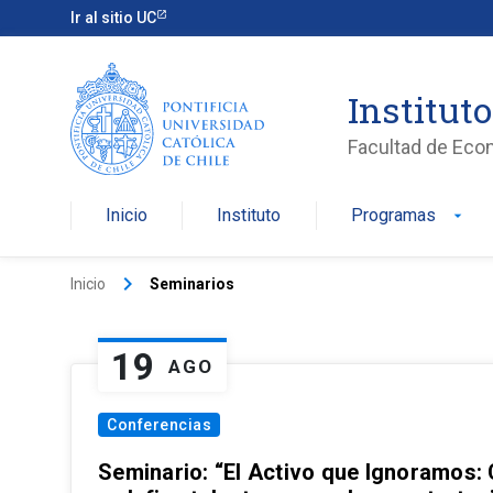
Ir al sitio UC
Institut
Facultad de Eco
Inicio
Instituto
Programas
arrow_drop_down
keyboard_arrow_right
Inicio
Seminarios
19
AGO
Conferencias
Seminario: “El Activo que Ignoramos: