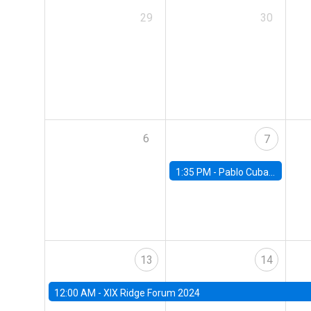
29
30
6
7
1:35 PM -
Pablo Cuba, FED Board
13
14
12:00 AM -
XIX Ridge Forum 2024