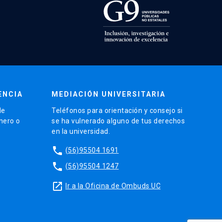
ENCIA
MEDIACIÓN UNIVERSITARIA
de
Teléfonos para orientación y consejo si
énero o
se ha vulnerado alguno de tus derechos
en la universidad.
phone
(56)95504 1691
phone
(56)95504 1247
launch
Ir a la Oficina de Ombuds UC