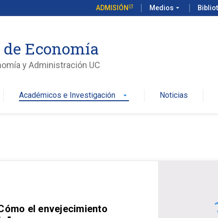
ADMISIÓN
Medios
arrow_drop_down
Biblio
o de Economía
nomía y Administración UC
Académicos e Investigación
Noticias
arrow_drop_down
 Cómo el envejecimiento