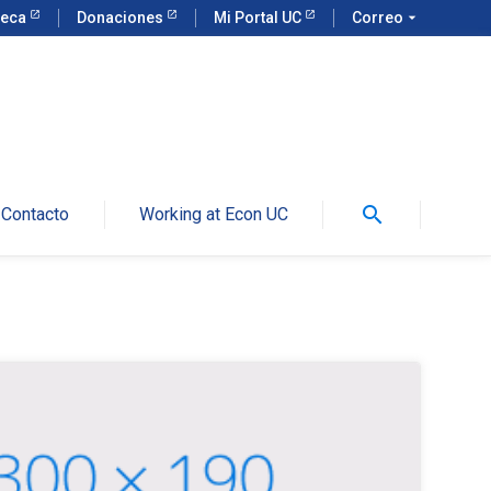
teca
Donaciones
Mi Portal UC
Correo
arrow_drop_down
search
Contacto
Working at Econ UC