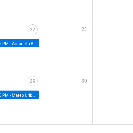
23
22
5 PM -
Antonella Bancalari, Institute for Fiscal Studies (IFS) and Research Associate at University College London (UCL)
30
29
5 PM -
Mateo Uribe-Castro, Universidad de los Andes (Colombia)