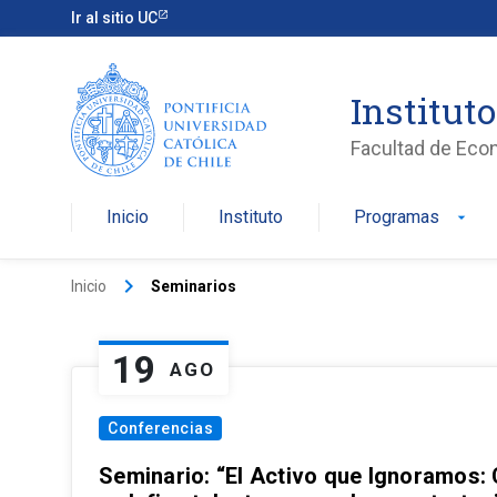
Ir al sitio UC
Institut
Facultad de Eco
Inicio
Instituto
Programas
arrow_drop_down
keyboard_arrow_right
Inicio
Seminarios
19
AGO
Conferencias
Seminario: “El Activo que Ignoramos: