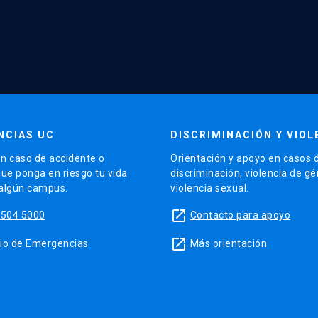
NCIAS UC
DISCRIMINACIÓN Y VIOL
n caso de accidente o
Orientación y apoyo en casos 
que ponga en riesgo tu vida
discriminación, violencia de g
 algún campus.
violencia sexual.
launch
5504 5000
Contacto para apoyo
launch
sitio de Emergencias
Más orientación