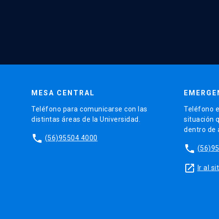
MESA CENTRAL
EMERGE
Teléfono para comunicarse con las
Teléfono e
distintas áreas de la Universidad.
situación 
dentro de
phone
(56)95504 4000
phone
(56)9
launch
Ir al 