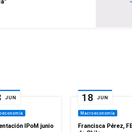
ia”
3
18
JUN
JUN
oeconomía
Macroeconomía
entación IPoM junio
Francisca Pérez, F