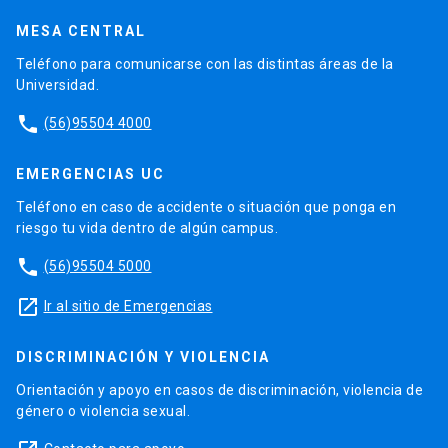
MESA CENTRAL
Teléfono para comunicarse con las distintas áreas de la
Universidad.
phone
(56)95504 4000
EMERGENCIAS UC
Teléfono en caso de accidente o situación que ponga en
riesgo tu vida dentro de algún campus.
phone
(56)95504 5000
launch
Ir al sitio de Emergencias
DISCRIMINACIÓN Y VIOLENCIA
Orientación y apoyo en casos de discriminación, violencia de
género o violencia sexual.