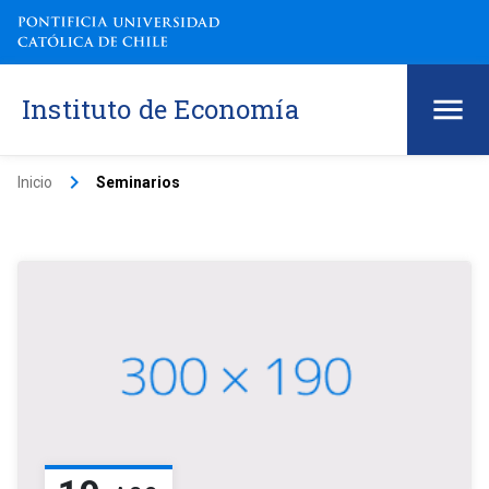
Instituto de Economía
keyboard_arrow_right
Inicio
Seminarios