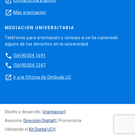
launch
Contacto para apoyo
launch
Más orientación
MEDIACIÓN UNIVERSITARIA
Teléfonos para orientación y consejo si se ha vulnerado
alguno de tus derechos en la universidad.
phone
(56)95504 1691
phone
(56)95504 1247
launch
Ir a la Oficina de Ombuds UC
Diseño y desarrollo:
Urantiacos
Asesoría:
Dirección Digital
, Prorrectoría
Utilizando el
Kit Digital UC