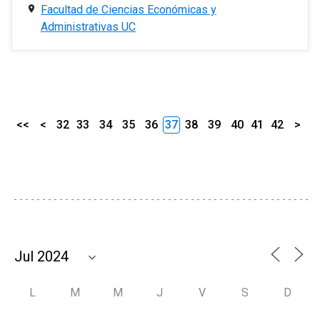
Facultad de Ciencias Económicas y
Administrativas UC
<<
<
32
33
34
35
36
37
38
39
40
41
42
>
L
M
M
J
V
S
D