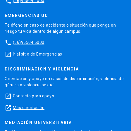
phone
(56)95504 4000
EMERGENCIAS UC
Teléfono en caso de accidente o situación que ponga en
riesgo tu vida dentro de algún campus.
phone
(56)95504 5000
launch
Ir al sitio de Emergencias
DISCRIMINACIÓN Y VIOLENCIA
Orientación y apoyo en casos de discriminación, violencia de
género o violencia sexual.
launch
Contacto para apoyo
launch
Más orientación
MEDIACIÓN UNIVERSITARIA