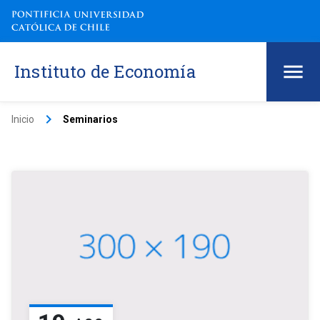
Instituto de Economía
keyboard_arrow_right
Inicio
Seminarios