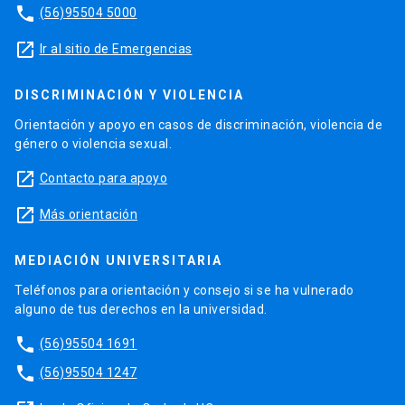
phone
(56)95504 5000
launch
Ir al sitio de Emergencias
DISCRIMINACIÓN Y VIOLENCIA
Orientación y apoyo en casos de discriminación, violencia de
género o violencia sexual.
launch
Contacto para apoyo
launch
Más orientación
MEDIACIÓN UNIVERSITARIA
Teléfonos para orientación y consejo si se ha vulnerado
alguno de tus derechos en la universidad.
phone
(56)95504 1691
phone
(56)95504 1247