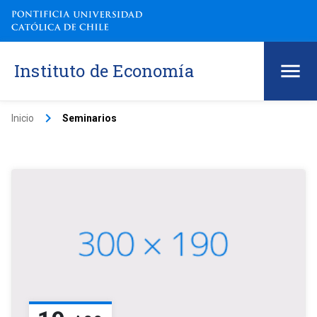
Instituto de Economía
keyboard_arrow_right
Inicio
Seminarios