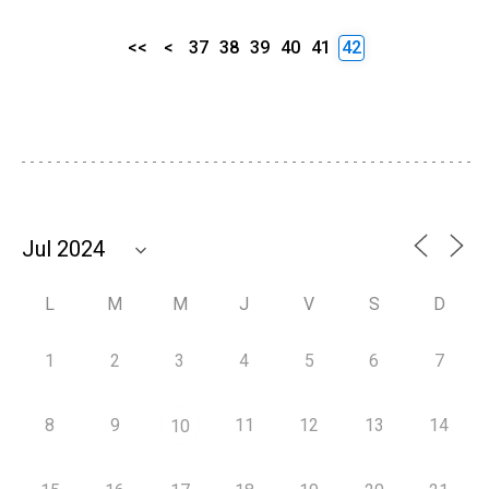
<<
<
37
38
39
40
41
42
L
M
M
J
V
S
D
1
2
3
4
5
6
7
8
9
11
12
13
14
10