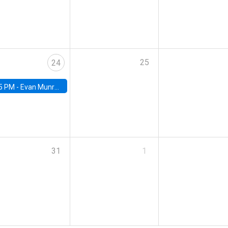
25
24
5 PM -
Evan Munro, Neyman Visiting Assistant Professor in the Department of Statistics at UC Berkeley
31
1