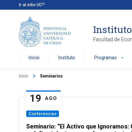
Ir al sitio UC
Institut
Facultad de Eco
Inicio
Instituto
Programas
arrow_drop_down
keyboard_arrow_right
Inicio
Seminarios
19
AGO
Conferencias
Seminario: “El Activo que Ignoramos: