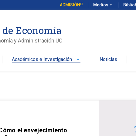
ADMISIÓN
Medios
arrow_drop_down
Biblio
o de Economía
nomía y Administración UC
Académicos e Investigación
Noticias
arrow_drop_down
 Cómo el envejecimiento