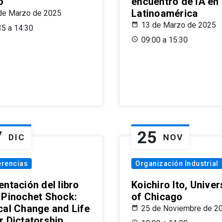
o
encuentro de IA en
Latinoamérica
de Marzo de 2025
13 de Marzo de 2025
35 a 14:30
09:00 a 15:30
7
25
DIC
NOV
erencias
Organización Industrial
ntación del libro
Koichiro Ito, Univer
 Pinochet Shock:
of Chicago
cal Change and Life
25 de Noviembre de 2
r Dictatorship