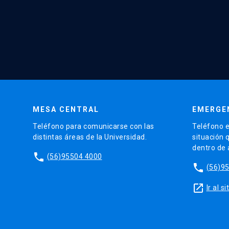
MESA CENTRAL
EMERGE
Teléfono para comunicarse con las
Teléfono e
distintas áreas de la Universidad.
situación 
dentro de
phone
(56)95504 4000
phone
(56)9
launch
Ir al 