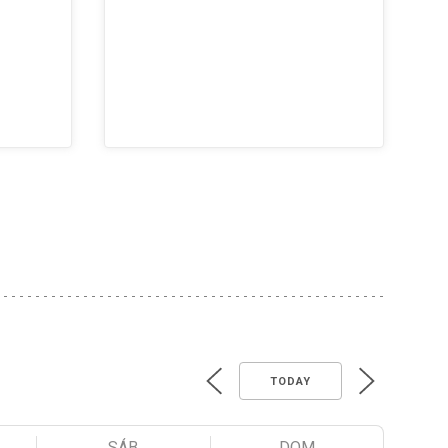
TODAY
SÁB
DOM