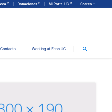
teca
Donaciones
Mi Portal UC
Correo
arrow_drop_down
search
Contacto
Working at Econ UC