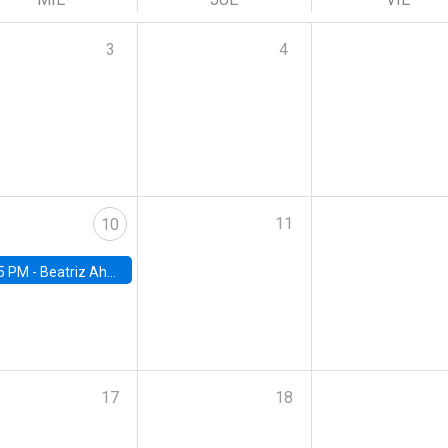
3
4
11
10
5 PM -
Beatriz Ahumada, PhD candidate, Universidad de Pittsburgh
17
18