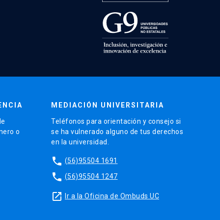
ENCIA
MEDIACIÓN UNIVERSITARIA
de
Teléfonos para orientación y consejo si
énero o
se ha vulnerado alguno de tus derechos
en la universidad.
phone
(56)95504 1691
phone
(56)95504 1247
launch
Ir a la Oficina de Ombuds UC