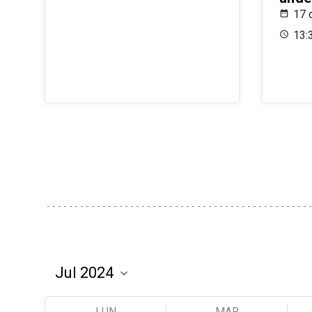
17 
13:
LUN
MAR