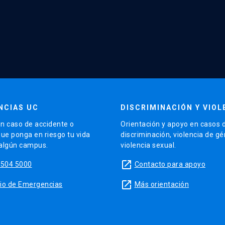
NCIAS UC
DISCRIMINACIÓN Y VIOL
n caso de accidente o
Orientación y apoyo en casos 
que ponga en riesgo tu vida
discriminación, violencia de g
 algún campus.
violencia sexual.
launch
5504 5000
Contacto para apoyo
launch
sitio de Emergencias
Más orientación