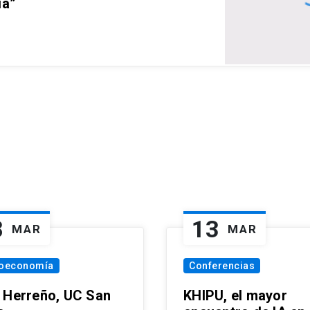
ia”
8
13
MAR
MAR
oeconomía
Conferencias
 Herreño, UC San
KHIPU, el mayor