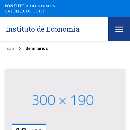
Instituto de Economía
keyboard_arrow_right
Inicio
Seminarios