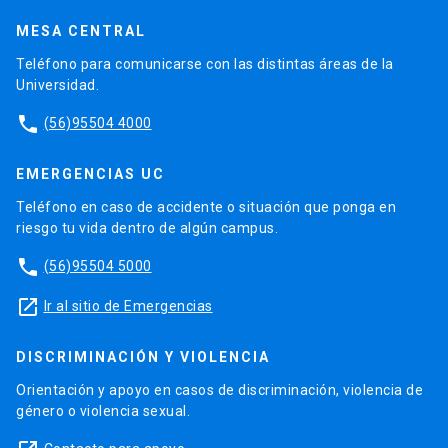
MESA CENTRAL
Teléfono para comunicarse con las distintas áreas de la
Universidad.
phone
(56)95504 4000
EMERGENCIAS UC
Teléfono en caso de accidente o situación que ponga en
riesgo tu vida dentro de algún campus.
phone
(56)95504 5000
launch
Ir al sitio de Emergencias
DISCRIMINACIÓN Y VIOLENCIA
Orientación y apoyo en casos de discriminación, violencia de
género o violencia sexual.