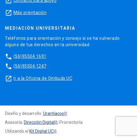
launch
Contacto para apoyo
launch
Más orientación
MEDIACIÓN UNIVERSITARIA
Teléfonos para orientación y consejo si se ha vulnerado
alguno de tus derechos en la universidad.
phone
(56)95504 1691
phone
(56)95504 1247
launch
Ir a la Oficina de Ombuds UC
Diseño y desarrollo:
Urantiacos
Asesoría:
Dirección Digital
, Prorrectoría
Utilizando el
Kit Digital UC