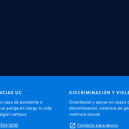
NCIAS UC
DISCRIMINACIÓN Y VIOL
n caso de accidente o
Orientación y apoyo en casos 
que ponga en riesgo tu vida
discriminación, violencia de g
 algún campus.
violencia sexual.
launch
5504 5000
Contacto para apoyo