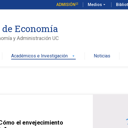
ADMISIÓN
Medios
arrow_drop_down
Biblio
o de Economía
nomía y Administración UC
Académicos e Investigación
Noticias
arrow_drop_down
 Cómo el envejecimiento