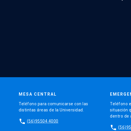
MESA CENTRAL
EMERGE
Teléfono para comunicarse con las
Teléfono e
distintas áreas de la Universidad.
situación 
dentro de
phone
(56)95504 4000
phone
(56)9