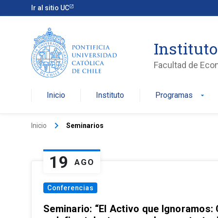
Ir al sitio UC
Institut
Facultad de Eco
Inicio
Instituto
Programas
arrow_drop_down
keyboard_arrow_right
Inicio
Seminarios
19
AGO
Conferencias
Seminario: “El Activo que Ignoramos: