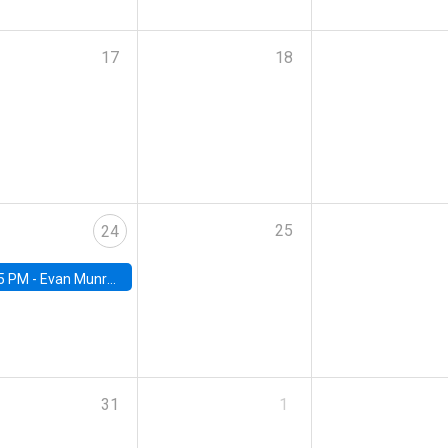
17
18
25
24
5 PM -
Evan Munro, Neyman Visiting Assistant Professor in the Department of Statistics at UC Berkeley
31
1