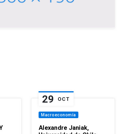
29
OCT
Macroeconomía
Y
Alexandre Janiak,