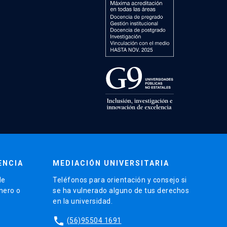
ENCIA
MEDIACIÓN UNIVERSITARIA
de
Teléfonos para orientación y consejo si
énero o
se ha vulnerado alguno de tus derechos
en la universidad.
phone
(56)95504 1691