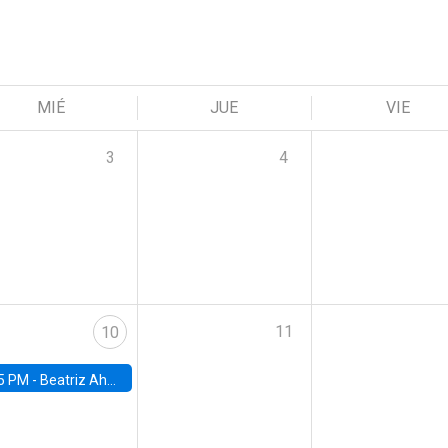
MIÉ
JUE
VIE
3
4
11
10
5 PM -
Beatriz Ahumada, PhD candidate, Universidad de Pittsburgh