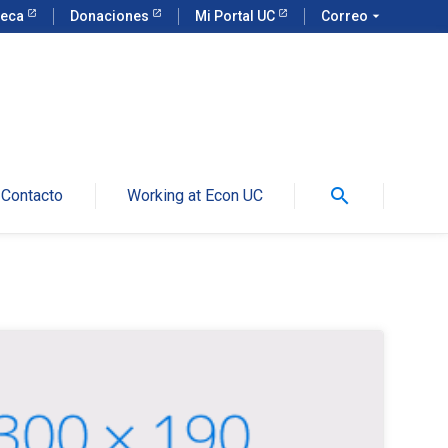
teca
Donaciones
Mi Portal UC
Correo
arrow_drop_down
search
Contacto
Working at Econ UC