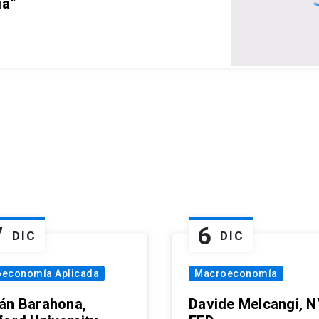
ia”
7
6
DIC
DIC
oeconomía Aplicada
Macroeconomía
án Barahona,
Davide Melcangi, N