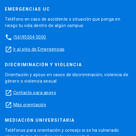
EMERGENCIAS UC
Teléfono en caso de accidente o situación que ponga en
riesgo tu vida dentro de algún campus.
phone
(56)95504 5000
launch
Ir al sitio de Emergencias
DISCRIMINACIÓN Y VIOLENCIA
Orientación y apoyo en casos de discriminación, violencia de
género o violencia sexual.
launch
Contacto para apoyo
launch
Más orientación
MEDIACIÓN UNIVERSITARIA
Teléfonos para orientación y consejo si se ha vulnerado