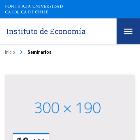
Instituto de Economía
keyboard_arrow_right
Inicio
Seminarios