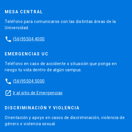
MESA CENTRAL
Teléfono para comunicarse con las distintas áreas de la
Universidad.
phone
(56)95504 4000
EMERGENCIAS UC
Teléfono en caso de accidente o situación que ponga en
riesgo tu vida dentro de algún campus.
phone
(56)95504 5000
launch
Ir al sitio de Emergencias
DISCRIMINACIÓN Y VIOLENCIA
Orientación y apoyo en casos de discriminación, violencia de
género o violencia sexual.