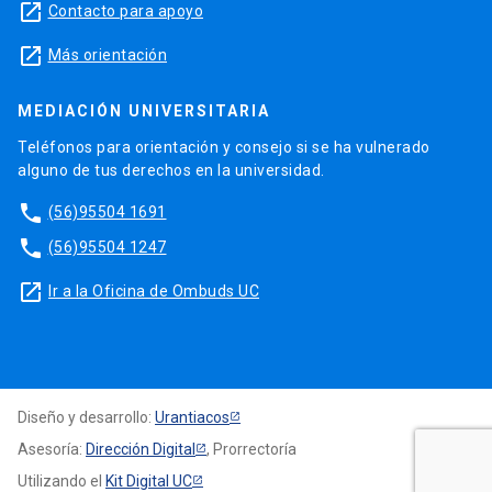
launch
Contacto para apoyo
launch
Más orientación
MEDIACIÓN UNIVERSITARIA
Teléfonos para orientación y consejo si se ha vulnerado
alguno de tus derechos en la universidad.
phone
(56)95504 1691
phone
(56)95504 1247
launch
Ir a la Oficina de Ombuds UC
Diseño y desarrollo:
Urantiacos
Asesoría:
Dirección Digital
, Prorrectoría
Utilizando el
Kit Digital UC