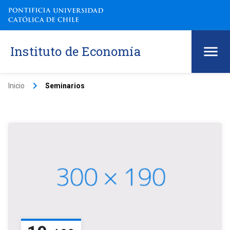
Instituto de Economía
keyboard_arrow_right
Inicio
Seminarios