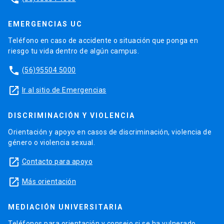
EMERGENCIAS UC
Teléfono en caso de accidente o situación que ponga en
riesgo tu vida dentro de algún campus.
phone
(56)95504 5000
launch
Ir al sitio de Emergencias
DISCRIMINACIÓN Y VIOLENCIA
Orientación y apoyo en casos de discriminación, violencia de
género o violencia sexual.
launch
Contacto para apoyo
launch
Más orientación
MEDIACIÓN UNIVERSITARIA
Teléfonos para orientación y consejo si se ha vulnerado