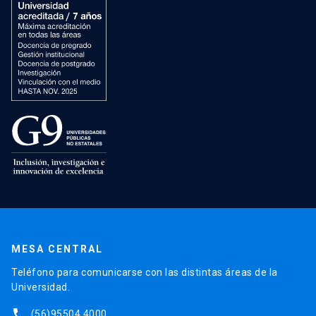
MESA CENTRAL
Teléfono para comunicarse con las distintas áreas de la
Universidad.
phone
(56)95504 4000