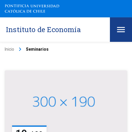
Instituto de Economía
keyboard_arrow_right
Inicio
Seminarios