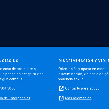
NCIAS UC
DISCRIMINACIÓN Y VIOL
n caso de accidente o
Orientación y apoyo en casos 
que ponga en riesgo tu vida
discriminación, violencia de g
 algún campus.
violencia sexual.
launch
5504 5000
Contacto para apoyo
launch
sitio de Emergencias
Más orientación