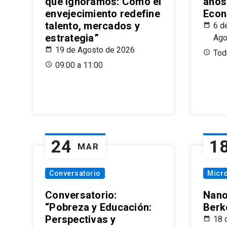
que Ignoramos: Cómo el
años
envejecimiento redefine
Econ
talento, mercados y
6 d
estrategia”
Ago
19 de Agosto de 2026
Todo
09:00 a 11:00
24
1
MAR
Conversatorio
Micr
Conversatorio:
Nano
“Pobreza y Educación:
Berk
Perspectivas y
18 