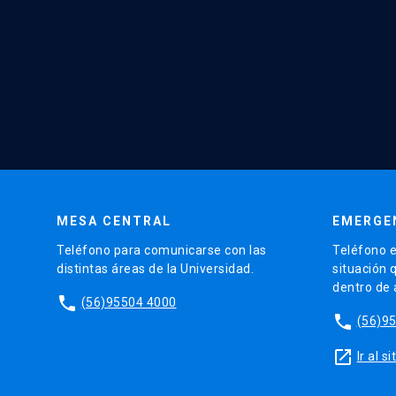
MESA CENTRAL
EMERGE
Teléfono para comunicarse con las
Teléfono e
distintas áreas de la Universidad.
situación 
dentro de
phone
(56)95504 4000
phone
(56)9
launch
Ir al 