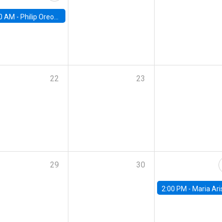
0 AM -
Philip Oreopolous, University of Toronto
22
23
29
30
2:00 PM -
Maria Aristizabal-Ramirez, FED