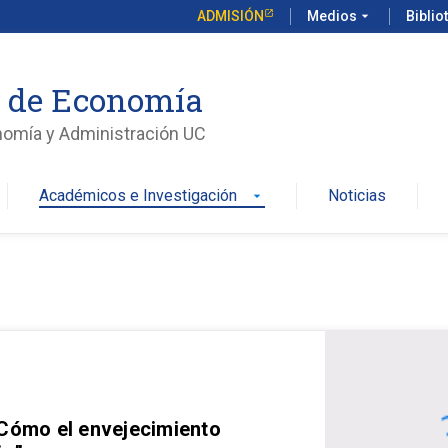
ADMISIÓN
Medios
arrow_drop_down
Biblio
o de Economía
nomía y Administración UC
Académicos e Investigación
Noticias
arrow_drop_down
 Cómo el envejecimiento