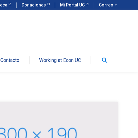
teca
Donaciones
Mi Portal UC
Correo
arrow_drop_down
search
Contacto
Working at Econ UC