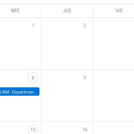
MIÉ
JUE
VIE
1
2
9
8
0 AM -
Department Seminar: James Robinson
16
15