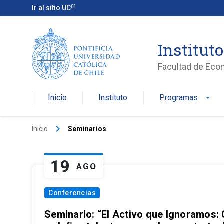
Ir al sitio UC
Institut
Facultad de Eco
Inicio
Instituto
Programas
arrow_drop_down
keyboard_arrow_right
Inicio
Seminarios
19
AGO
Conferencias
Seminario: “El Activo que Ignoramos: