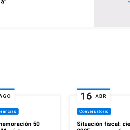
ia”
16
AGO
ABR
erencias
Conversatorio
emoración 50
Situación fiscal: ci