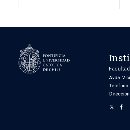
Inst
Facultad
Avda. Vic
Teléfono
Direcció