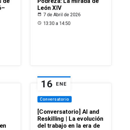
s de
Pobreza: La mirada de
6–
León XIV
7 de Abril de 2026
13:30 a 14:50
16
ENE
Conversatorio
[Conversatorio] AI and
Reskilling | La evolución
 en
del trabajo en la era de