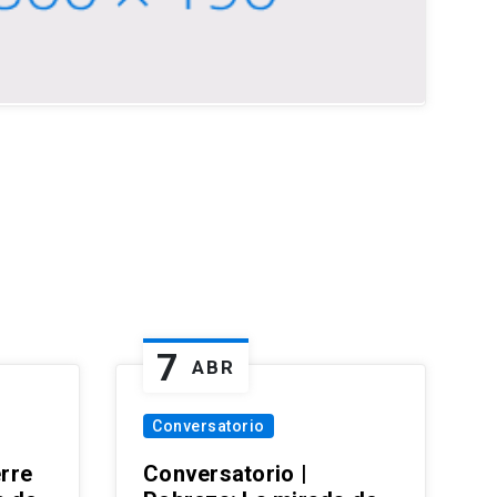
7
ABR
Conversatorio
erre
Conversatorio |