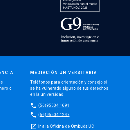
ENCIA
MEDIACIÓN UNIVERSITARIA
de
Teléfonos para orientación y consejo si
énero o
se ha vulnerado alguno de tus derechos
en la universidad.
phone
(56)95504 1691
phone
(56)95504 1247
launch
Ir a la Oficina de Ombuds UC