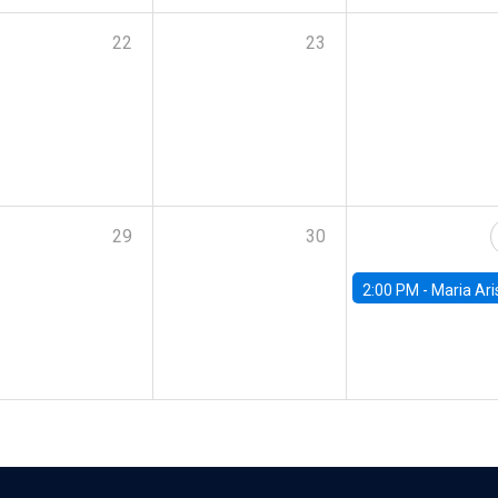
22
23
29
30
2:00 PM -
Maria Aristizabal-Ramirez, FED