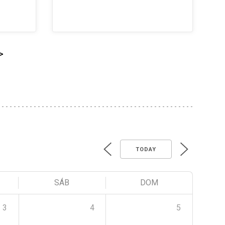
>
TODAY
SÁB
DOM
3
4
5