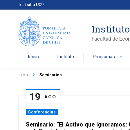
Ir al sitio UC
Institut
Facultad de Eco
Inicio
Instituto
Programas
arrow_drop_down
keyboard_arrow_right
Inicio
Seminarios
19
AGO
Conferencias
Seminario: “El Activo que Ignoramos: