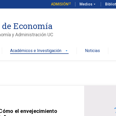
ADMISIÓN
Medios
arrow_drop_down
Biblio
o de Economía
nomía y Administración UC
Académicos e Investigación
Noticias
arrow_drop_down
 Cómo el envejecimiento