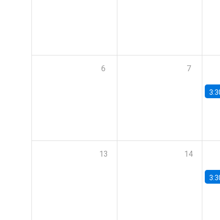
6
7
3:3
13
14
3:3