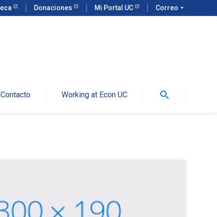
teca
Donaciones
Mi Portal UC
Correo
arrow_drop_down
search
Contacto
Working at Econ UC