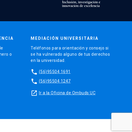
ENCIA
MEDIACIÓN UNIVERSITARIA
de
Teléfonos para orientación y consejo si
énero o
se ha vulnerado alguno de tus derechos
en la universidad.
phone
(56)95504 1691
phone
(56)95504 1247
launch
Ir a la Oficina de Ombuds UC