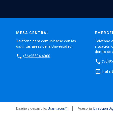
MESA CENTRAL
EMERGE
Teléfono para comunicarse con las
Teléfono e
distintas áreas de la Universidad.
situación 
dentro de
phone
(56)95504 4000
phone
(56)9
launch
Ir al 
Diseño y desarrollo:
Urantiacos
Asesoría:
Dirección Dig