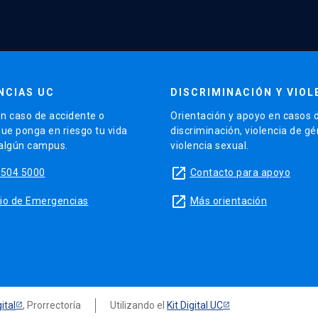
NCIAS UC
DISCRIMINACIÓN Y VIOL
n caso de accidente o
Orientación y apoyo en casos 
que ponga en riesgo tu vida
discriminación, violencia de g
 algún campus.
violencia sexual.
launch
5504 5000
Contacto para apoyo
launch
sitio de Emergencias
Más orientación
ital
, Prorrectoría
Utilizando el
Kit Digital UC