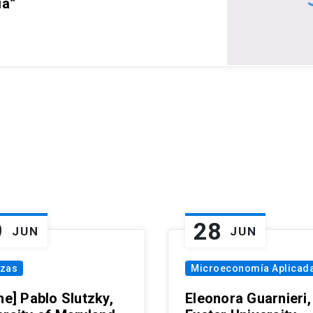
ia”
9
28
JUN
JUN
nzas
Microeconomía Aplicad
ne] Pablo Slutzky,
Eleonora Guarnieri,