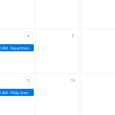
9
8
0 AM -
Department Seminar: James Robinson
16
15
0 AM -
Philip Oreopolous, University of Toronto