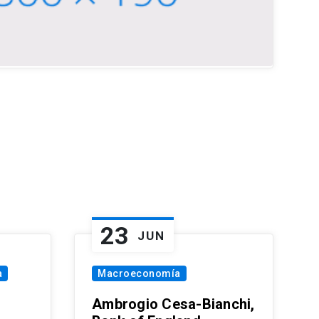
23
JUN
a
Macroeconomía
Ambrogio Cesa-Bianchi,