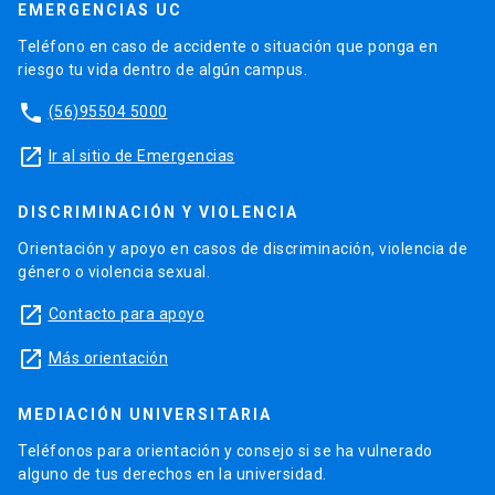
EMERGENCIAS UC
Teléfono en caso de accidente o situación que ponga en
riesgo tu vida dentro de algún campus.
phone
(56)95504 5000
launch
Ir al sitio de Emergencias
DISCRIMINACIÓN Y VIOLENCIA
Orientación y apoyo en casos de discriminación, violencia de
género o violencia sexual.
launch
Contacto para apoyo
launch
Más orientación
MEDIACIÓN UNIVERSITARIA
Teléfonos para orientación y consejo si se ha vulnerado
alguno de tus derechos en la universidad.