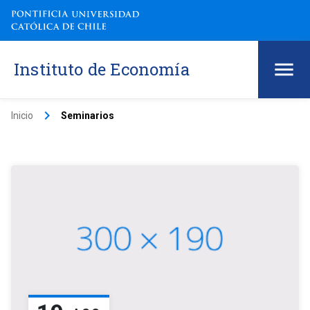
Instituto de Economía
keyboard_arrow_right
Inicio
Seminarios