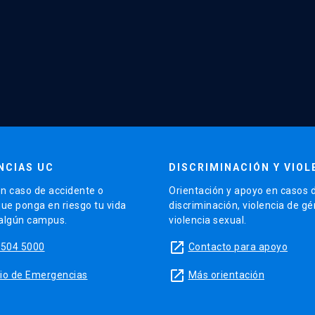
NCIAS UC
DISCRIMINACIÓN Y VIOL
n caso de accidente o
Orientación y apoyo en casos 
que ponga en riesgo tu vida
discriminación, violencia de g
 algún campus.
violencia sexual.
launch
5504 5000
Contacto para apoyo
launch
sitio de Emergencias
Más orientación