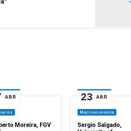
ia”
7
23
ABR
ABR
narios
Macroeconomía
erto Moreira, FGV
Sergio Salgado,