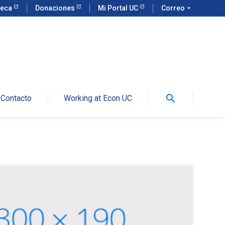
teca
Donaciones
Mi Portal UC
Correo
arrow_drop_down
search
Contacto
Working at Econ UC