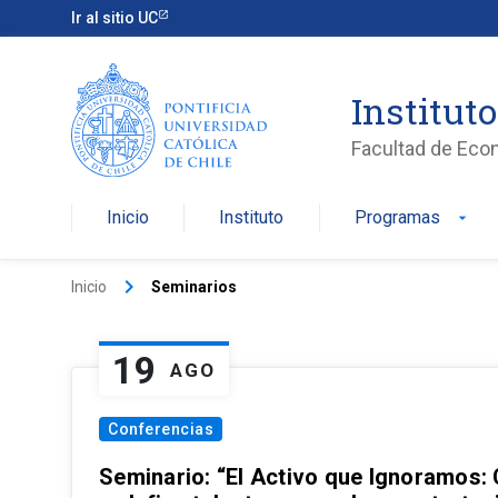
Ir al sitio UC
Institut
Facultad de Eco
Inicio
Instituto
Programas
arrow_drop_down
keyboard_arrow_right
Inicio
Seminarios
19
AGO
Conferencias
Seminario: “El Activo que Ignoramos: