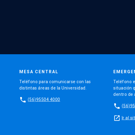
MESA CENTRAL
EMERGE
Teléfono para comunicarse con las
Teléfono e
distintas áreas de la Universidad.
situación 
dentro de
phone
(56)95504 4000
phone
(56)9
launch
Ir al 