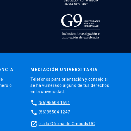
ENCIA
MEDIACIÓN UNIVERSITARIA
de
Teléfonos para orientación y consejo si
énero o
se ha vulnerado alguno de tus derechos
en la universidad.
phone
(56)95504 1691
phone
(56)95504 1247
launch
Ir a la Oficina de Ombuds UC