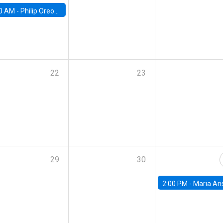
0 AM -
Philip Oreopolous, University of Toronto
22
23
29
30
2:00 PM -
Maria Aristizabal-Ramirez, FED