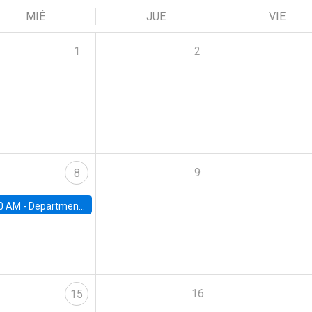
MIÉ
JUE
VIE
1
2
9
8
0 AM -
Department Seminar: James Robinson
16
15