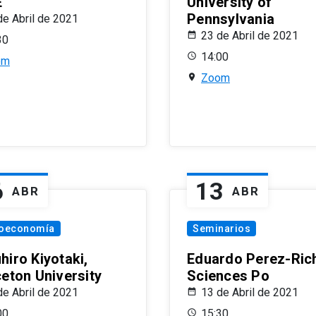
E
University of
Pennsylvania
de Abril de 2021
23 de Abril de 2021
30
14:00
om
Zoom
6
13
ABR
ABR
oeconomía
Seminarios
hiro Kiyotaki,
Eduardo Perez-Rich
ceton University
Sciences Po
de Abril de 2021
13 de Abril de 2021
00
15:30