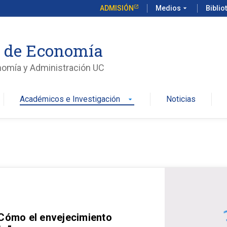
ADMISIÓN
Medios
arrow_drop_down
Biblio
o de Economía
nomía y Administración UC
Académicos e Investigación
Noticias
arrow_drop_down
 Cómo el envejecimiento