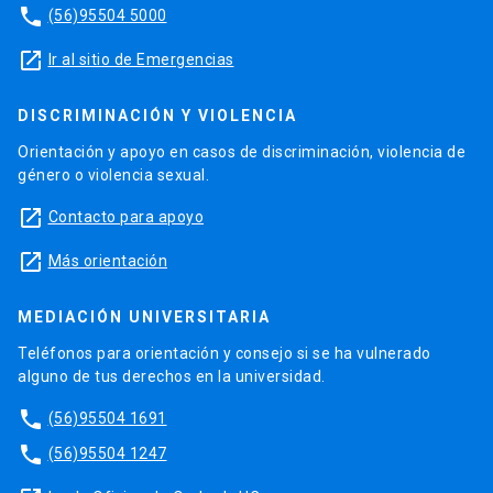
phone
(56)95504 5000
launch
Ir al sitio de Emergencias
DISCRIMINACIÓN Y VIOLENCIA
Orientación y apoyo en casos de discriminación, violencia de
género o violencia sexual.
launch
Contacto para apoyo
launch
Más orientación
MEDIACIÓN UNIVERSITARIA
Teléfonos para orientación y consejo si se ha vulnerado
alguno de tus derechos en la universidad.
phone
(56)95504 1691
phone
(56)95504 1247