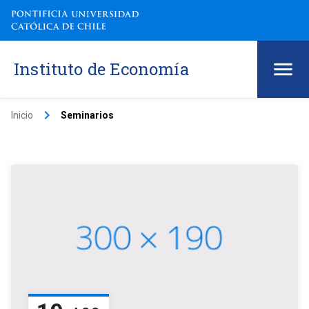
Instituto de Economía
keyboard_arrow_right
Inicio
Seminarios