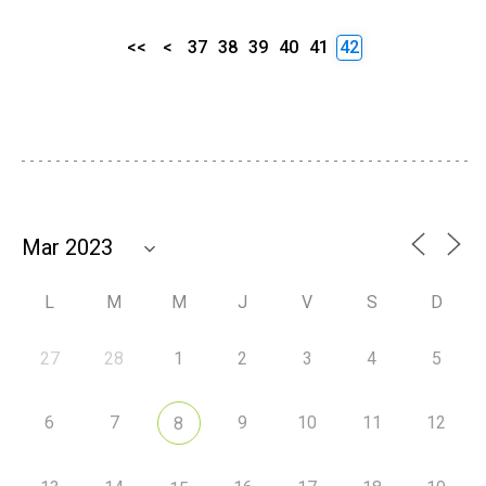
<<
<
37
38
39
40
41
42
L
M
M
J
V
S
D
27
28
1
2
3
4
5
6
7
9
10
11
12
8