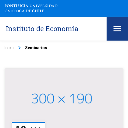
Instituto de Economía
keyboard_arrow_right
Inicio
Seminarios