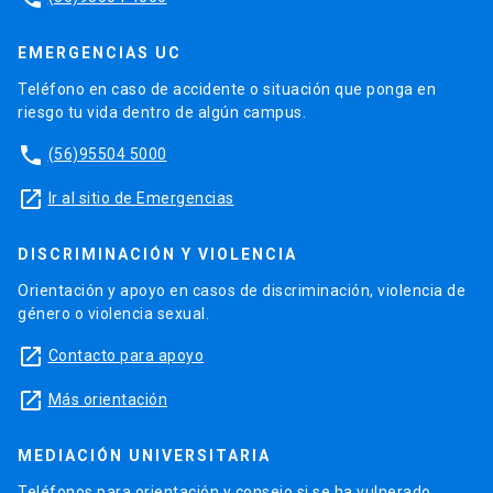
EMERGENCIAS UC
Teléfono en caso de accidente o situación que ponga en
riesgo tu vida dentro de algún campus.
phone
(56)95504 5000
launch
Ir al sitio de Emergencias
DISCRIMINACIÓN Y VIOLENCIA
Orientación y apoyo en casos de discriminación, violencia de
género o violencia sexual.
launch
Contacto para apoyo
launch
Más orientación
MEDIACIÓN UNIVERSITARIA
Teléfonos para orientación y consejo si se ha vulnerado