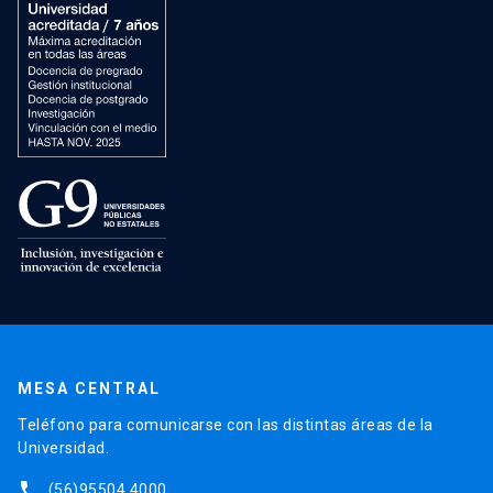
MESA CENTRAL
Teléfono para comunicarse con las distintas áreas de la
Universidad.
phone
(56)95504 4000