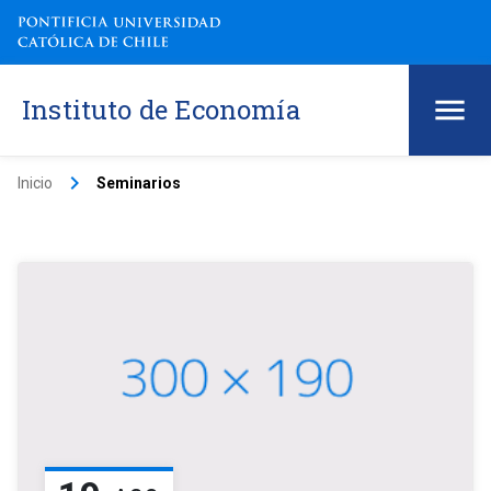
Instituto de Economía
keyboard_arrow_right
Inicio
Seminarios