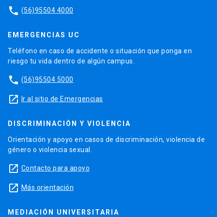
phone
(56)95504 4000
EMERGENCIAS UC
Teléfono en caso de accidente o situación que ponga en
riesgo tu vida dentro de algún campus.
phone
(56)95504 5000
launch
Ir al sitio de Emergencias
DISCRIMINACIÓN Y VIOLENCIA
Orientación y apoyo en casos de discriminación, violencia de
género o violencia sexual.
launch
Contacto para apoyo
launch
Más orientación
MEDIACIÓN UNIVERSITARIA