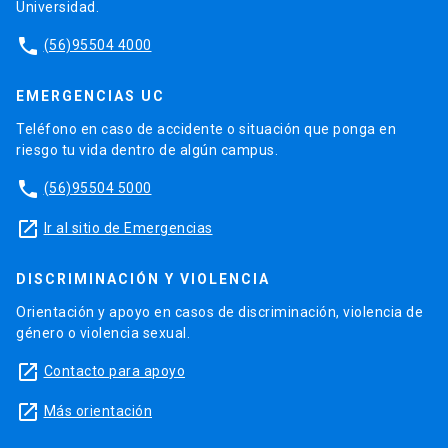
Universidad.
phone
(56)95504 4000
EMERGENCIAS UC
Teléfono en caso de accidente o situación que ponga en
riesgo tu vida dentro de algún campus.
phone
(56)95504 5000
launch
Ir al sitio de Emergencias
DISCRIMINACIÓN Y VIOLENCIA
Orientación y apoyo en casos de discriminación, violencia de
género o violencia sexual.
launch
Contacto para apoyo
launch
Más orientación