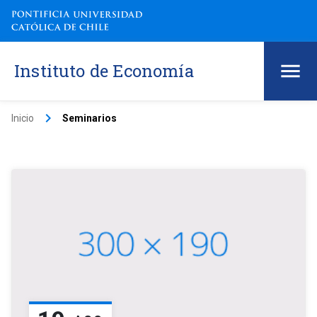
Instituto de Economía
keyboard_arrow_right
Inicio
Seminarios