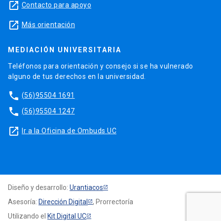
launch
Contacto para apoyo
launch
Más orientación
MEDIACIÓN UNIVERSITARIA
Teléfonos para orientación y consejo si se ha vulnerado
alguno de tus derechos en la universidad.
phone
(56)95504 1691
phone
(56)95504 1247
launch
Ir a la Oficina de Ombuds UC
Diseño y desarrollo:
Urantiacos
Asesoría:
Dirección Digital
, Prorrectoría
Utilizando el
Kit Digital UC