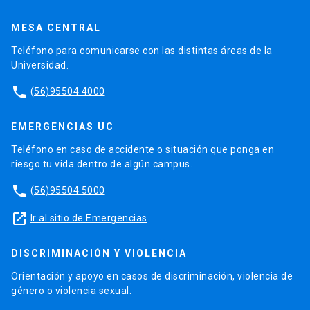
MESA CENTRAL
Teléfono para comunicarse con las distintas áreas de la
Universidad.
phone
(56)95504 4000
EMERGENCIAS UC
Teléfono en caso de accidente o situación que ponga en
riesgo tu vida dentro de algún campus.
phone
(56)95504 5000
launch
Ir al sitio de Emergencias
DISCRIMINACIÓN Y VIOLENCIA
Orientación y apoyo en casos de discriminación, violencia de
género o violencia sexual.