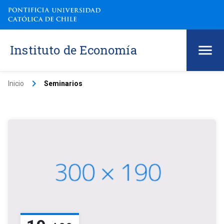
Instituto de Economía
keyboard_arrow_right
Inicio
Seminarios