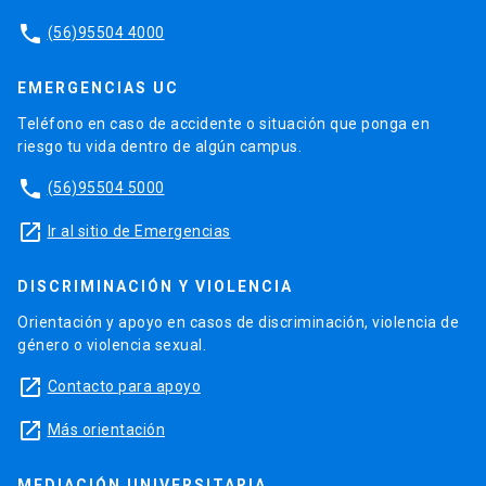
phone
(56)95504 4000
EMERGENCIAS UC
Teléfono en caso de accidente o situación que ponga en
riesgo tu vida dentro de algún campus.
phone
(56)95504 5000
launch
Ir al sitio de Emergencias
DISCRIMINACIÓN Y VIOLENCIA
Orientación y apoyo en casos de discriminación, violencia de
género o violencia sexual.
launch
Contacto para apoyo
launch
Más orientación
MEDIACIÓN UNIVERSITARIA