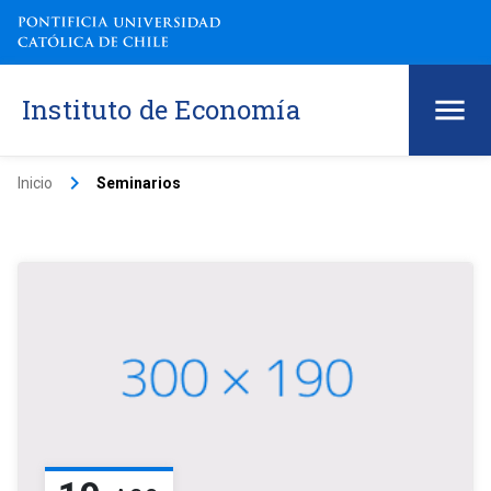
Instituto de Economía
keyboard_arrow_right
Inicio
Seminarios