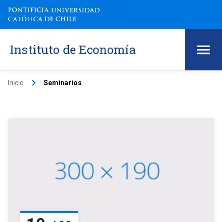
Instituto de Economía
keyboard_arrow_right
Inicio
Seminarios