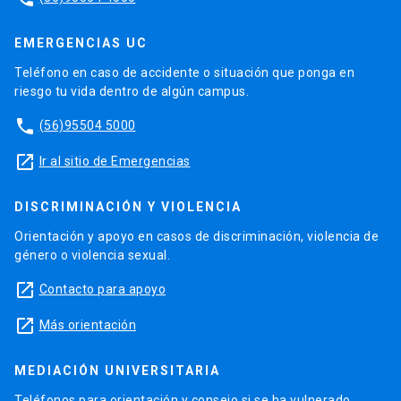
EMERGENCIAS UC
Teléfono en caso de accidente o situación que ponga en
riesgo tu vida dentro de algún campus.
phone
(56)95504 5000
launch
Ir al sitio de Emergencias
DISCRIMINACIÓN Y VIOLENCIA
Orientación y apoyo en casos de discriminación, violencia de
género o violencia sexual.
launch
Contacto para apoyo
launch
Más orientación
MEDIACIÓN UNIVERSITARIA
Teléfonos para orientación y consejo si se ha vulnerado