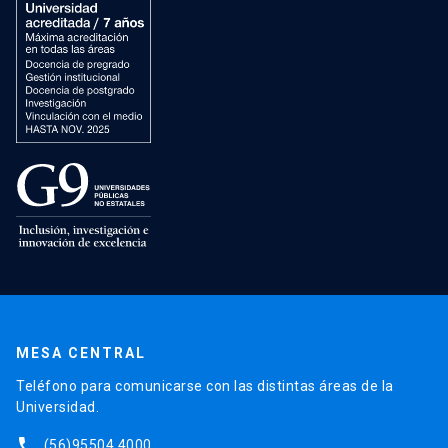
MESA CENTRAL
Teléfono para comunicarse con las distintas áreas de la
Universidad.
phone
(56)95504 4000