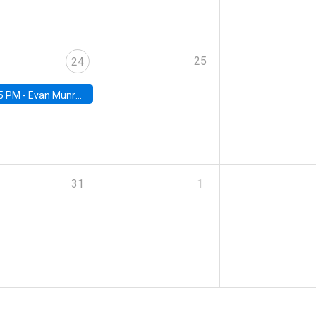
25
24
5 PM -
Evan Munro, Neyman Visiting Assistant Professor in the Department of Statistics at UC Berkeley
31
1