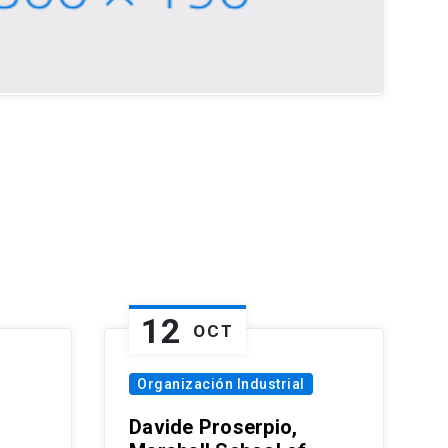
12
OCT
Organización Industrial
Davide Proserpio,