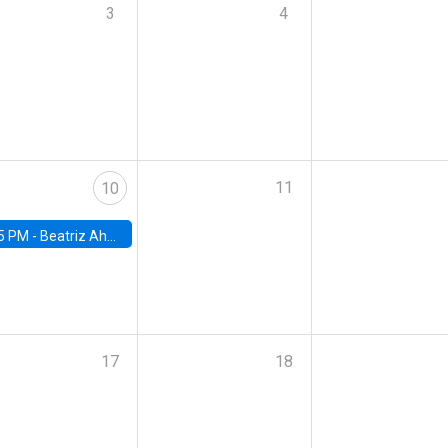
3
4
11
10
5 PM -
Beatriz Ahumada, PhD candidate, Universidad de Pittsburgh
17
18