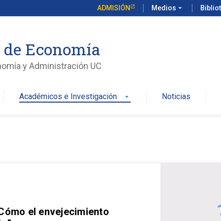
ADMISIÓN
Medios
arrow_drop_down
Biblio
o de Economía
nomía y Administración UC
Académicos e Investigación
Noticias
arrow_drop_down
 Cómo el envejecimiento