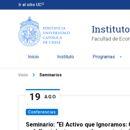
Ir al sitio UC
Institut
Facultad de Eco
Inicio
Instituto
Programas
arrow_drop_down
keyboard_arrow_right
Inicio
Seminarios
19
AGO
Conferencias
Seminario: “El Activo que Ignoramos: