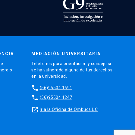
ENCIA
MEDIACIÓN UNIVERSITARIA
de
Teléfonos para orientación y consejo si
énero o
se ha vulnerado alguno de tus derechos
en la universidad.
phone
(56)95504 1691
phone
(56)95504 1247
launch
Ir a la Oficina de Ombuds UC