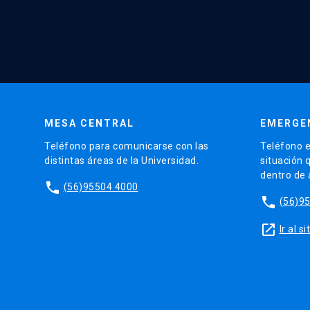
MESA CENTRAL
EMERGE
Teléfono para comunicarse con las
Teléfono e
distintas áreas de la Universidad.
situación 
dentro de
phone
(56)95504 4000
phone
(56)9
launch
Ir al 