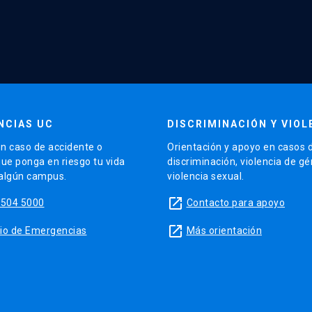
NCIAS UC
DISCRIMINACIÓN Y VIOL
n caso de accidente o
Orientación y apoyo en casos 
que ponga en riesgo tu vida
discriminación, violencia de g
 algún campus.
violencia sexual.
launch
5504 5000
Contacto para apoyo
launch
sitio de Emergencias
Más orientación