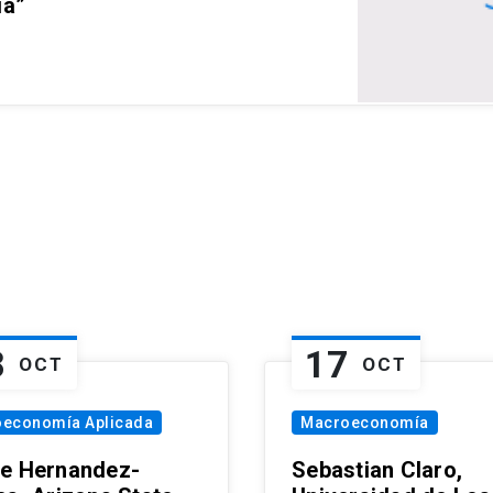
ia”
8
17
OCT
OCT
oeconomía Aplicada
Macroeconomía
e Hernandez-
Sebastian Claro,