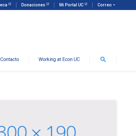
teca
Donaciones
Mi Portal UC
Correo
arrow_drop_down
search
Contacto
Working at Econ UC