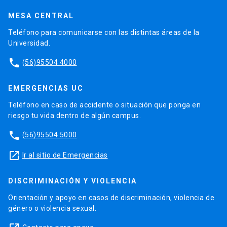
MESA CENTRAL
Teléfono para comunicarse con las distintas áreas de la
Universidad.
phone
(56)95504 4000
EMERGENCIAS UC
Teléfono en caso de accidente o situación que ponga en
riesgo tu vida dentro de algún campus.
phone
(56)95504 5000
launch
Ir al sitio de Emergencias
DISCRIMINACIÓN Y VIOLENCIA
Orientación y apoyo en casos de discriminación, violencia de
género o violencia sexual.