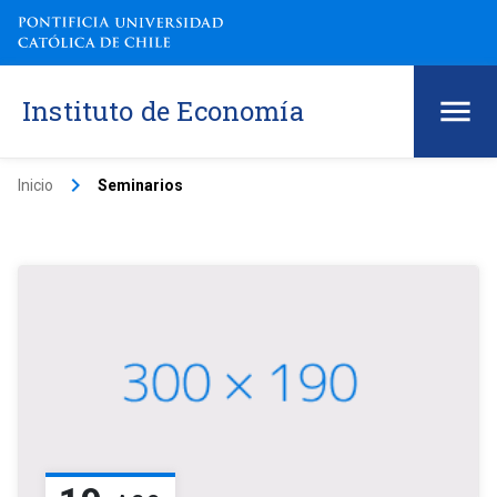
Instituto de Economía
keyboard_arrow_right
Inicio
Seminarios