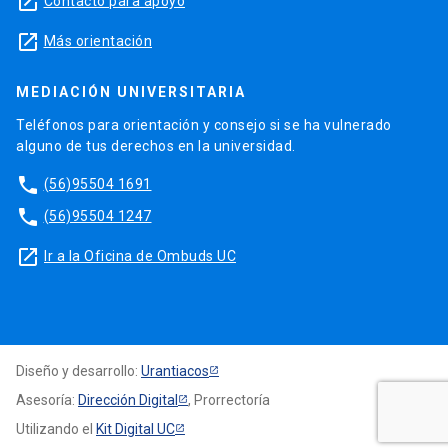
launch
Contacto para apoyo
launch
Más orientación
MEDIACIÓN UNIVERSITARIA
Teléfonos para orientación y consejo si se ha vulnerado
alguno de tus derechos en la universidad.
phone
(56)95504 1691
phone
(56)95504 1247
launch
Ir a la Oficina de Ombuds UC
Diseño y desarrollo:
Urantiacos
Asesoría:
Dirección Digital
, Prorrectoría
Utilizando el
Kit Digital UC