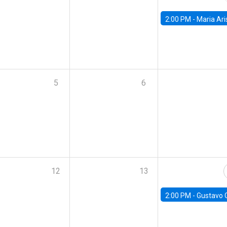
2:00 PM -
Maria Aristizabal-Ramirez, FED
5
6
12
13
2:00 PM -
Gustavo González - Banco Central d