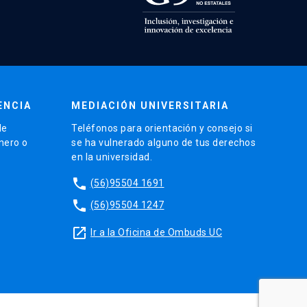
ENCIA
MEDIACIÓN UNIVERSITARIA
de
Teléfonos para orientación y consejo si
énero o
se ha vulnerado alguno de tus derechos
en la universidad.
phone
(56)95504 1691
phone
(56)95504 1247
launch
Ir a la Oficina de Ombuds UC