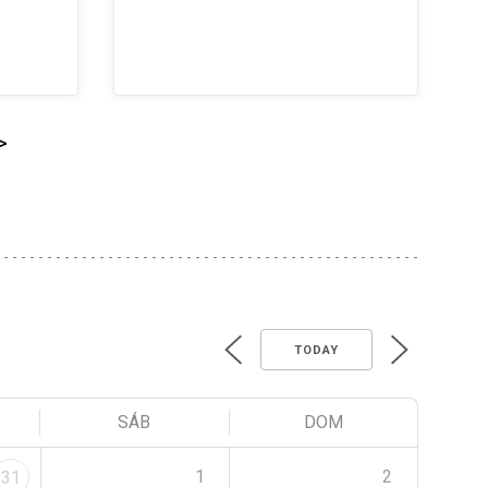
>
TODAY
SÁB
DOM
1
2
31