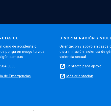
NCIAS UC
DISCRIMINACIÓN Y VIOL
n caso de accidente o
Orientación y apoyo en casos 
que ponga en riesgo tu vida
discriminación, violencia de g
 algún campus.
violencia sexual.
launch
5504 5000
Contacto para apoyo
launch
sitio de Emergencias
Más orientación