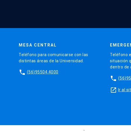
MESA CENTRAL
EMERGE
Teléfono para comunicarse con las
Teléfono e
distintas áreas de la Universidad.
situación 
dentro de
phone
(56)95504 4000
phone
(56)9
launch
Ir al 