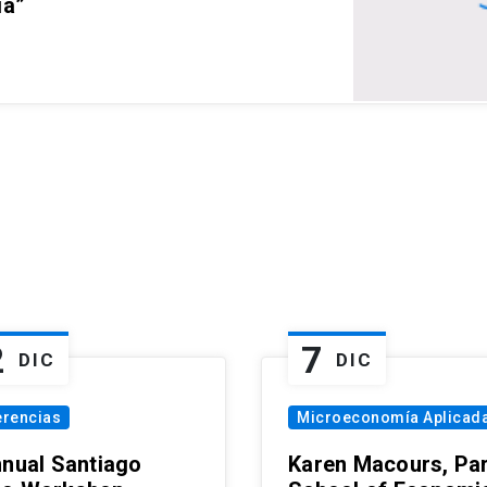
ia”
2
7
DIC
DIC
erencias
Microeconomía Aplicad
nnual Santiago
Karen Macours, Par