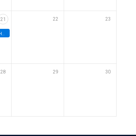
22
23
21
hile
28
29
30