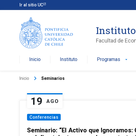
Ir al sitio UC
Institut
Facultad de Eco
Inicio
Instituto
Programas
arrow_drop_down
keyboard_arrow_right
Inicio
Seminarios
19
AGO
Conferencias
Seminario: “El Activo que Ignoramos: