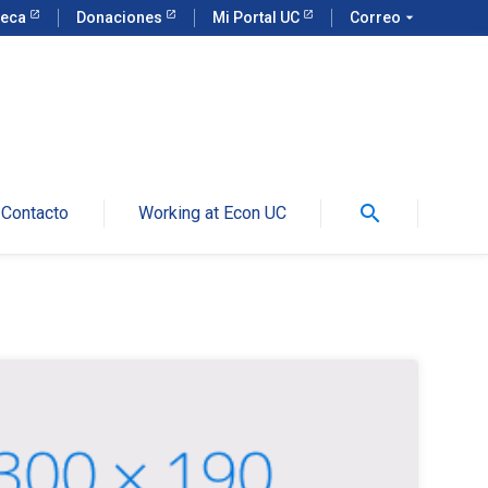
teca
Donaciones
Mi Portal UC
Correo
arrow_drop_down
search
Contacto
Working at Econ UC