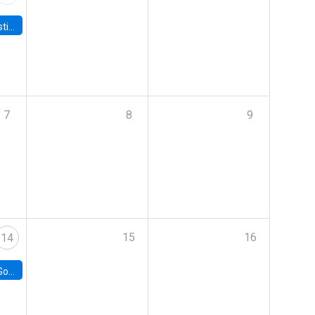
 Board
7
8
9
15
16
14
e Chile