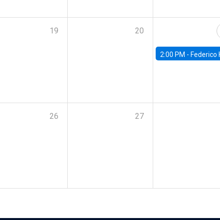
19
20
2:00 PM -
Federico Huneeus - Banco Central de C
26
27