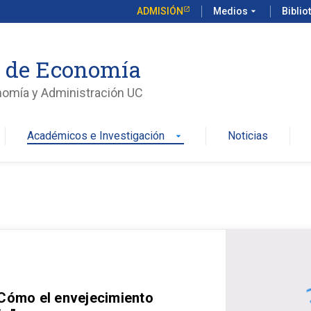
ADMISIÓN
Medios
arrow_drop_down
Biblio
o de Economía
nomía y Administración UC
Académicos e Investigación
Noticias
arrow_drop_down
 Cómo el envejecimiento