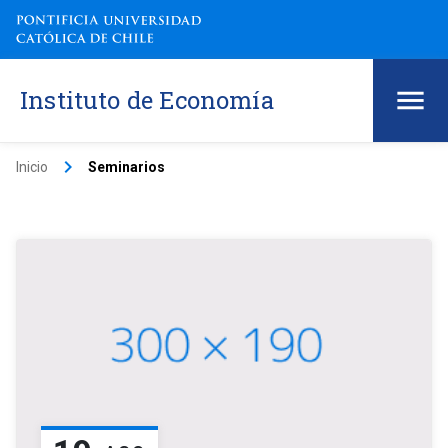
Instituto de Economía
keyboard_arrow_right
Inicio
Seminarios