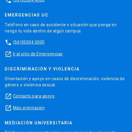
phone
EMERGENCIAS UC
Teléfono en caso de accidente o situación que ponga en
riesgo tu vida dentro de algún campus.
phone
(56)95504 5000
launch
Ir al sitio de Emergencias
DISCRIMINACIÓN Y VIOLENCIA
Orientación y apoyo en casos de discriminación, violencia de
género o violencia sexual.
launch
Contacto para apoyo
launch
Más orientación
MEDIACIÓN UNIVERSITARIA