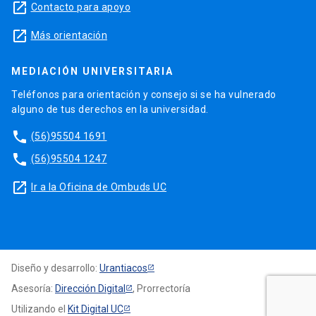
launch
Contacto para apoyo
launch
Más orientación
MEDIACIÓN UNIVERSITARIA
Teléfonos para orientación y consejo si se ha vulnerado
alguno de tus derechos en la universidad.
phone
(56)95504 1691
phone
(56)95504 1247
launch
Ir a la Oficina de Ombuds UC
Diseño y desarrollo:
Urantiacos
Asesoría:
Dirección Digital
, Prorrectoría
Utilizando el
Kit Digital UC