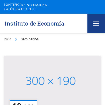
Instituto de Economía
keyboard_arrow_right
Inicio
Seminarios