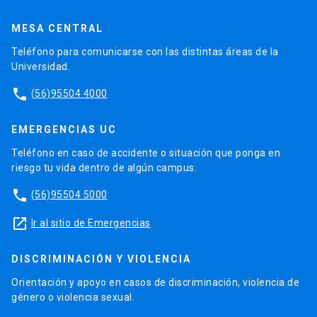
MESA CENTRAL
Teléfono para comunicarse con las distintas áreas de la
Universidad.
phone
(56)95504 4000
EMERGENCIAS UC
Teléfono en caso de accidente o situación que ponga en
riesgo tu vida dentro de algún campus.
phone
(56)95504 5000
launch
Ir al sitio de Emergencias
DISCRIMINACIÓN Y VIOLENCIA
Orientación y apoyo en casos de discriminación, violencia de
género o violencia sexual.