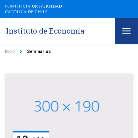
Instituto de Economía
keyboard_arrow_right
Inicio
Seminarios