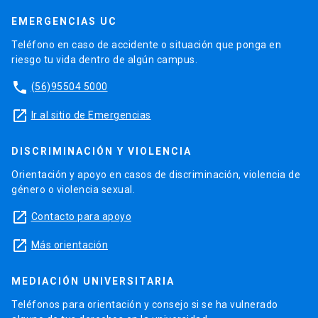
EMERGENCIAS UC
Teléfono en caso de accidente o situación que ponga en
riesgo tu vida dentro de algún campus.
phone
(56)95504 5000
launch
Ir al sitio de Emergencias
DISCRIMINACIÓN Y VIOLENCIA
Orientación y apoyo en casos de discriminación, violencia de
género o violencia sexual.
launch
Contacto para apoyo
launch
Más orientación
MEDIACIÓN UNIVERSITARIA
Teléfonos para orientación y consejo si se ha vulnerado