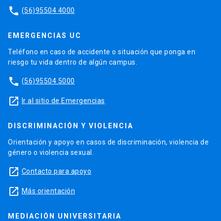
phone
(56)95504 4000
EMERGENCIAS UC
Teléfono en caso de accidente o situación que ponga en
riesgo tu vida dentro de algún campus.
phone
(56)95504 5000
launch
Ir al sitio de Emergencias
DISCRIMINACIÓN Y VIOLENCIA
Orientación y apoyo en casos de discriminación, violencia de
género o violencia sexual.
launch
Contacto para apoyo
launch
Más orientación
MEDIACIÓN UNIVERSITARIA