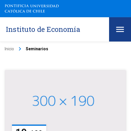
Instituto de Economía
keyboard_arrow_right
Inicio
Seminarios