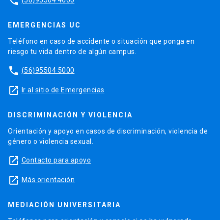
phone
EMERGENCIAS UC
Teléfono en caso de accidente o situación que ponga en
riesgo tu vida dentro de algún campus.
phone
(56)95504 5000
launch
Ir al sitio de Emergencias
DISCRIMINACIÓN Y VIOLENCIA
Orientación y apoyo en casos de discriminación, violencia de
género o violencia sexual.
launch
Contacto para apoyo
launch
Más orientación
MEDIACIÓN UNIVERSITARIA