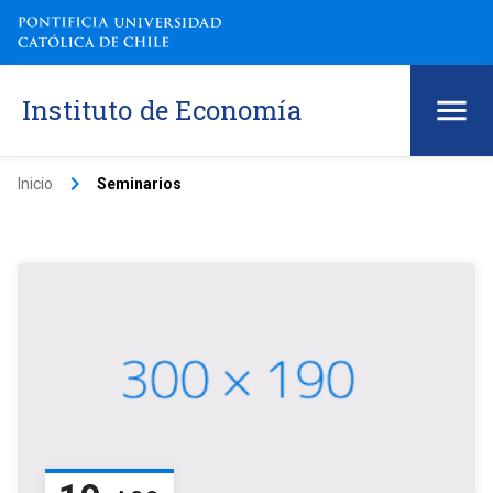
Instituto de Economía
keyboard_arrow_right
Inicio
Seminarios