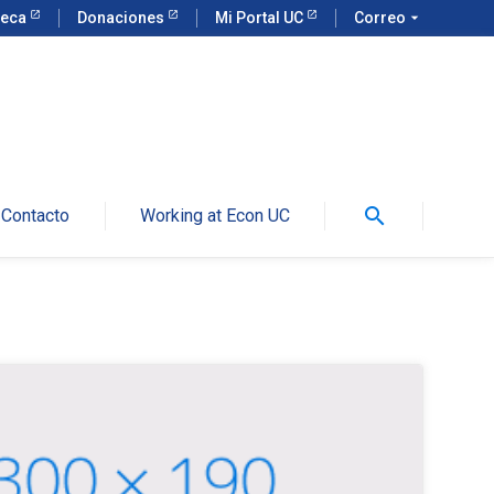
teca
Donaciones
Mi Portal UC
Correo
arrow_drop_down
search
Contacto
Working at Econ UC