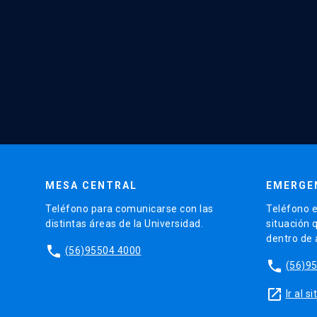
MESA CENTRAL
EMERGE
Teléfono para comunicarse con las
Teléfono e
distintas áreas de la Universidad.
situación 
dentro de
phone
(56)95504 4000
phone
(56)9
launch
Ir al 