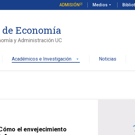
ADMISIÓN
Medios
arrow_drop_down
Biblio
o de Economía
nomía y Administración UC
Académicos e Investigación
Noticias
arrow_drop_down
 Cómo el envejecimiento