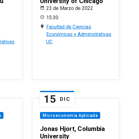
eu
University of Chicago
23 de Marzo de 2022
15:30
Facultad de Ciencias
Económicas y Administrativas
rativas
UC
15
DIC
a
Microeconomía Aplicada
Jonas Hjort, Columbia
University