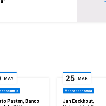
ia”
0
25
MAY
MAR
oeconomía
Macroeconomía
sto Pasten, Banco
Jan Eeckhout,