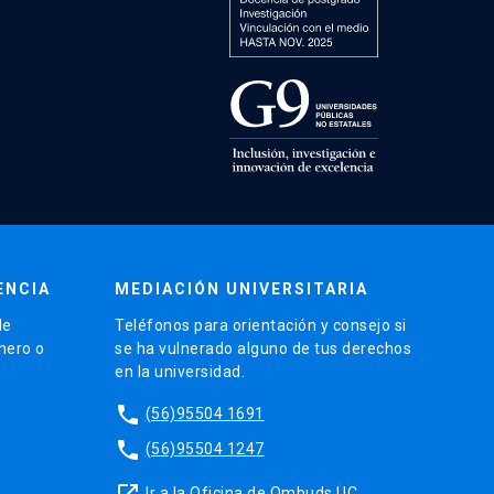
ENCIA
MEDIACIÓN UNIVERSITARIA
de
Teléfonos para orientación y consejo si
énero o
se ha vulnerado alguno de tus derechos
en la universidad.
phone
(56)95504 1691
phone
(56)95504 1247
launch
Ir a la Oficina de Ombuds UC