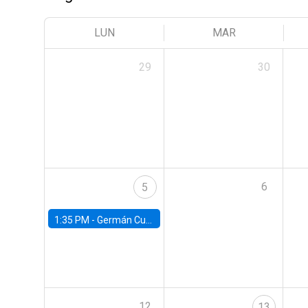
LUN
MAR
29
30
6
5
1:35 PM -
Germán Cubas, University of Houston
12
13