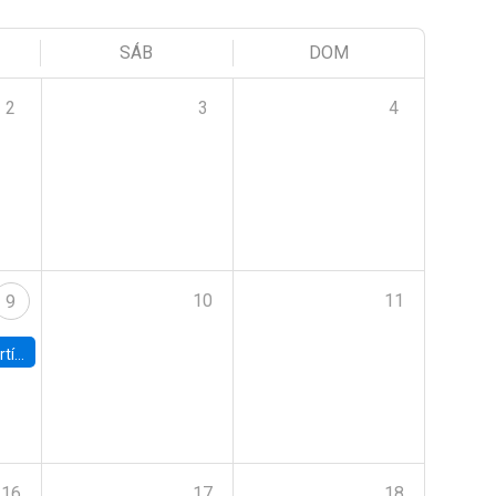
SÁB
DOM
2
3
4
10
11
9
onomía UC
16
17
18