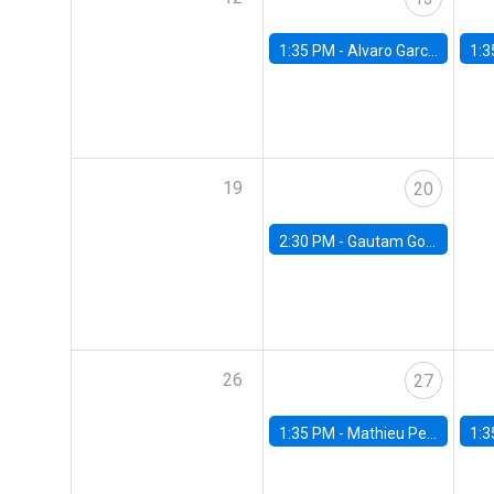
1:35 PM -
Alvaro Garcia-Marin, Universidad de Los Andes
1:3
19
20
2:30 PM -
Gautam Gowrisankaran, Columbia University
26
27
1:35 PM -
Mathieu Pedemonte, IDB
1:3