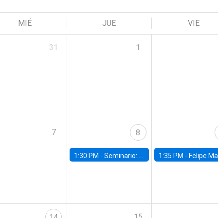
MIÉ
JUE
VIE
31
1
7
8
1:30 PM -
Seminario: “Recuperando la humanidad para progresar en la era de la IA»
1:35 PM -
Felipe Martínez, alumno Doctorado en Ec
15
14