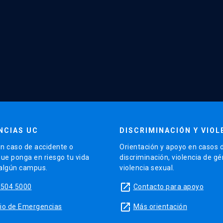
NCIAS UC
DISCRIMINACIÓN Y VIOL
n caso de accidente o
Orientación y apoyo en casos 
que ponga en riesgo tu vida
discriminación, violencia de g
 algún campus.
violencia sexual.
launch
5504 5000
Contacto para apoyo
launch
sitio de Emergencias
Más orientación