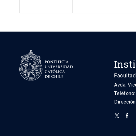
Inst
Facultad
Avda. Vic
Teléfono
Direcció