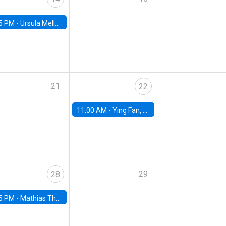
5 PM -
Ursula Mello, Insper - Institute of Education and Research
21
22
11:00 AM -
Ying Fan, University of Michigan
29
28
5 PM -
Mathias Thoenig, University of Lausanne