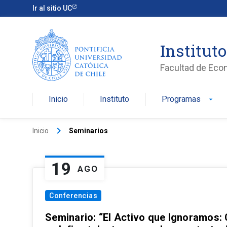
Ir al sitio UC
Institut
Facultad de Eco
Inicio
Instituto
Programas
arrow_drop_down
keyboard_arrow_right
Inicio
Seminarios
19
AGO
Conferencias
Seminario: “El Activo que Ignoramos: