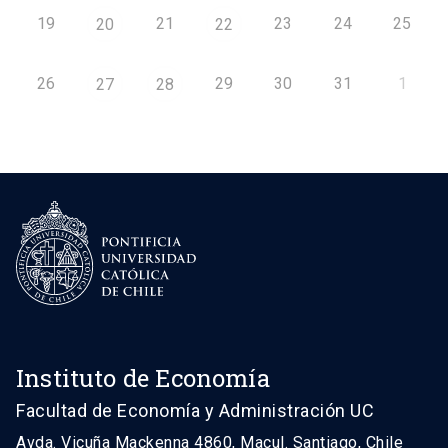
19
21
23
24
25
20
22
26
29
30
31
1
27
28
Instituto de Economía
Facultad de Economía y Administración UC
Avda. Vicuña Mackenna 4860, Macul. Santiago, Chile