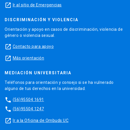
launch
Ir al sitio de Emergencias
DISCRIMINACIÓN Y VIOLENCIA
Orientación y apoyo en casos de discriminación, violencia de
género o violencia sexual.
launch
Contacto para apoyo
launch
Más orientación
MEDIACIÓN UNIVERSITARIA
Teléfonos para orientación y consejo si se ha vulnerado
alguno de tus derechos en la universidad.
phone
(56)95504 1691
phone
(56)95504 1247
launch
Ir a la Oficina de Ombuds UC