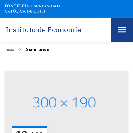
Instituto de Economía
keyboard_arrow_right
Inicio
Seminarios