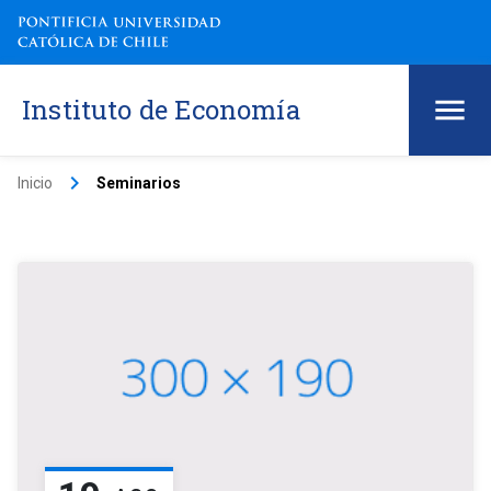
Instituto de Economía
keyboard_arrow_right
Inicio
Seminarios