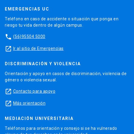
EMERGENCIAS UC
Teléfono en caso de accidente o situación que ponga en
riesgo tu vida dentro de algún campus.
phone
(56)95504 5000
launch
Ir al sitio de Emergencias
DISCRIMINACIÓN Y VIOLENCIA
Orientación y apoyo en casos de discriminación, violencia de
género o violencia sexual.
launch
Contacto para apoyo
launch
Más orientación
MEDIACIÓN UNIVERSITARIA
Teléfonos para orientación y consejo si se ha vulnerado