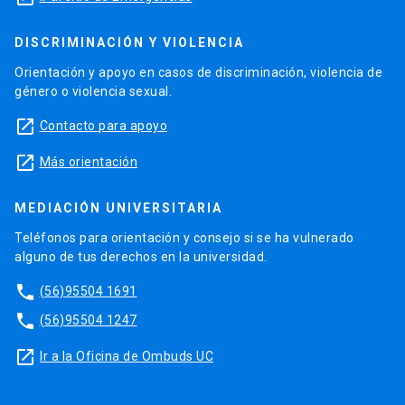
DISCRIMINACIÓN Y VIOLENCIA
Orientación y apoyo en casos de discriminación, violencia de
género o violencia sexual.
launch
Contacto para apoyo
launch
Más orientación
MEDIACIÓN UNIVERSITARIA
Teléfonos para orientación y consejo si se ha vulnerado
alguno de tus derechos en la universidad.
phone
(56)95504 1691
phone
(56)95504 1247
launch
Ir a la Oficina de Ombuds UC