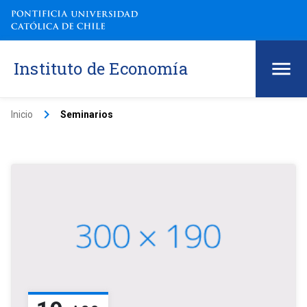
Instituto de Economía
keyboard_arrow_right
Inicio
Seminarios