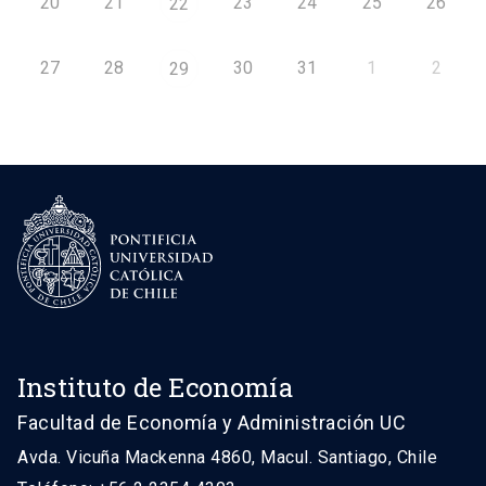
20
21
23
24
25
26
22
27
28
30
31
1
2
29
Instituto de Economía
Facultad de Economía y Administración UC
Avda. Vicuña Mackenna 4860, Macul. Santiago, Chile