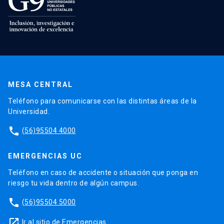
MESA CENTRAL
Teléfono para comunicarse con las distintas áreas de la
Universidad.
phone
(56)95504 4000
EMERGENCIAS UC
Teléfono en caso de accidente o situación que ponga en
riesgo tu vida dentro de algún campus.
phone
(56)95504 5000
launch
Ir al sitio de Emergencias