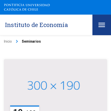
Instituto de Economía
keyboard_arrow_right
Inicio
Seminarios