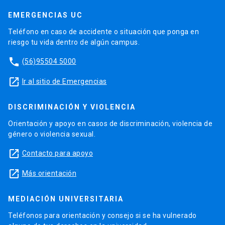
EMERGENCIAS UC
Teléfono en caso de accidente o situación que ponga en
riesgo tu vida dentro de algún campus.
phone
(56)95504 5000
launch
Ir al sitio de Emergencias
DISCRIMINACIÓN Y VIOLENCIA
Orientación y apoyo en casos de discriminación, violencia de
género o violencia sexual.
launch
Contacto para apoyo
launch
Más orientación
MEDIACIÓN UNIVERSITARIA
Teléfonos para orientación y consejo si se ha vulnerado