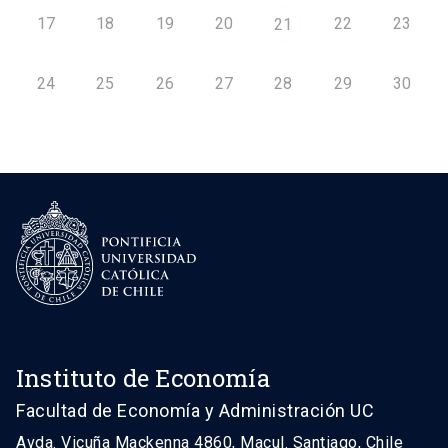
17
18
19
20
22
23
21
24
25
26
27
28
29
30
Instituto de Economía
Facultad de Economía y Administración UC
Avda. Vicuña Mackenna 4860, Macul. Santiago, Chile