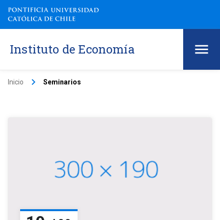
Instituto de Economía
keyboard_arrow_right
Inicio
Seminarios