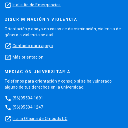
launch
Ir al sitio de Emergencias
DISCRIMINACIÓN Y VIOLENCIA
Orientación y apoyo en casos de discriminación, violencia de
género o violencia sexual.
launch
Contacto para apoyo
launch
Más orientación
MEDIACIÓN UNIVERSITARIA
Teléfonos para orientación y consejo si se ha vulnerado
alguno de tus derechos en la universidad.
phone
(56)95504 1691
phone
(56)95504 1247
launch
Ir a la Oficina de Ombuds UC