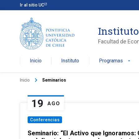
Ir al sitio UC
Institut
Facultad de Eco
Inicio
Instituto
Programas
arrow_drop_down
keyboard_arrow_right
Inicio
Seminarios
19
AGO
Conferencias
Seminario: “El Activo que Ignoramos: