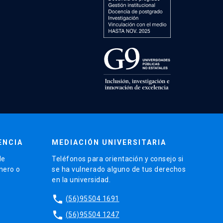
ENCIA
MEDIACIÓN UNIVERSITARIA
de
Teléfonos para orientación y consejo si
énero o
se ha vulnerado alguno de tus derechos
en la universidad.
phone
(56)95504 1691
phone
(56)95504 1247