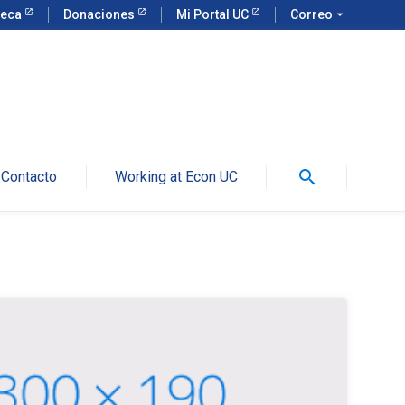
teca
Donaciones
Mi Portal UC
Correo
arrow_drop_down
search
Contacto
Working at Econ UC