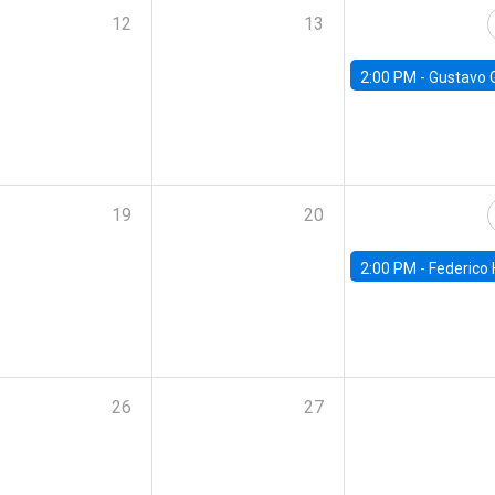
12
13
2:00 PM -
Gustavo González - Banco Central d
19
20
2:00 PM -
Federico Huneeus - Banco Central de C
26
27