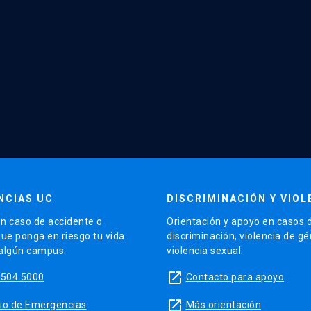
NCIAS UC
DISCRIMINACIÓN Y VIOL
n caso de accidente o
Orientación y apoyo en casos 
que ponga en riesgo tu vida
discriminación, violencia de g
 algún campus.
violencia sexual.
launch
5504 5000
Contacto para apoyo
launch
sitio de Emergencias
Más orientación