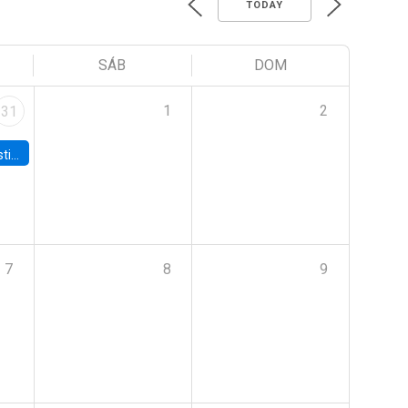
TODAY
SÁB
DOM
1
2
31
 Board
7
8
9