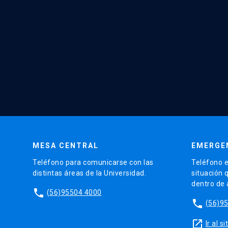
MESA CENTRAL
EMERGE
Teléfono para comunicarse con las
Teléfono e
distintas áreas de la Universidad.
situación 
dentro de
phone
(56)95504 4000
phone
(56)9
launch
Ir al 