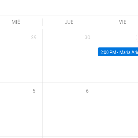
MIÉ
JUE
VIE
29
30
2:00 PM -
Maria Aristizabal-Ramirez, FED
5
6