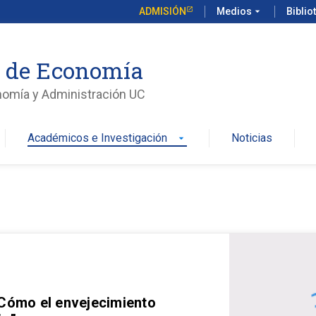
ADMISIÓN
Medios
arrow_drop_down
Biblio
o de Economía
nomía y Administración UC
Académicos e Investigación
Noticias
arrow_drop_down
 Cómo el envejecimiento