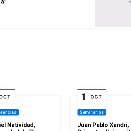
ia”
1
OCT
OCT
erencias
Seminarios
el Natividad,
Juan Pablo Xandri,